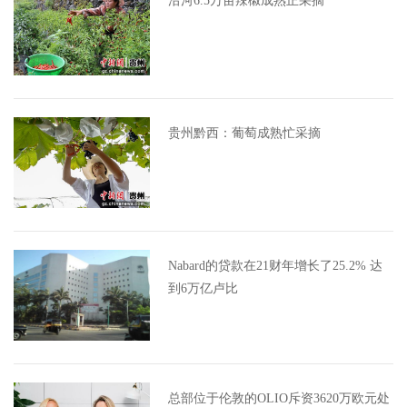
沿河6.5万亩辣椒成熟正采摘
贵州黔西：葡萄成熟忙采摘
Nabard的贷款在21财年增长了25.2% 达
到6万亿卢比
总部位于伦敦的OLIO斥资3620万欧元处