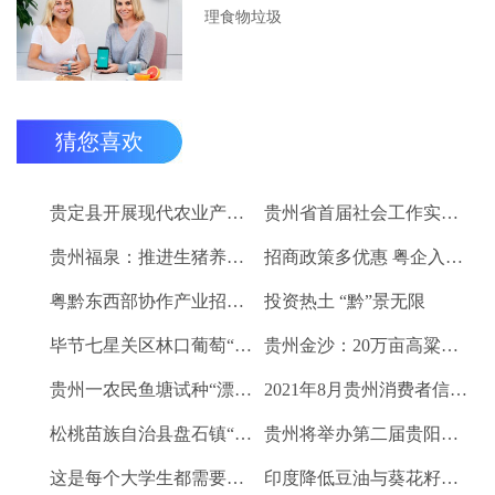
理食物垃圾
猜您喜欢
贵定县开展现代农业产业“稻+N”田间示范技术培训
贵州省首届社会工作实务技能大赛启动
贵州福泉：推进生猪养殖现代化 开创产业发展新格局
招商政策多优惠 粤企入黔得实惠
粤黔东西部协作产业招商对接会将于9月8日举行
投资热土 “黔”景无限
毕节七星关区林口葡萄“卖”进羊城
贵州金沙：20万亩高粱、2.67万亩烤烟喜获丰收
贵州一农民鱼塘试种“漂浮水稻”获成功 亩产千斤稻谷
2021年8月贵州消费者信心及健康指数创下新高
松桃苗族自治县盘石镇“三驾马车”拉出人民群众平安幸福生活
贵州将举办第二届贵阳工业博览会
这是每个大学生都需要的1个金融工具
印度降低豆油与葵花籽油进口税以平息价格