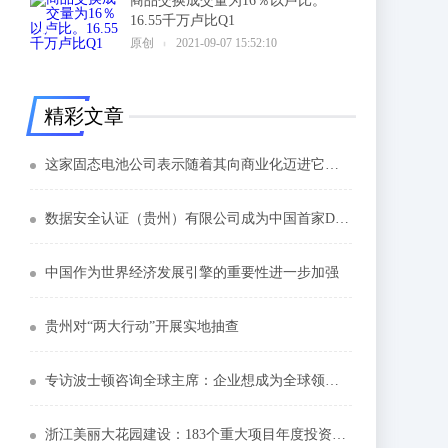
商品交换成交量为16％以卢比。
16.55千万卢比Q1
6
原创
2021-09-07 15:52:10
精彩文章
这家固态电池公司表示随着其向商业化迈进它提前完成了计划
数据安全认证（贵州）有限公司成为中国首家DSMM认证机构
中国作为世界经济发展引擎的重要性进一步加强
贵州对“两大行动”开展实地抽查
专访波士顿咨询全球主席：企业想成为全球领先者不能错过中国市场
浙江美丽大花园建设：183个重大项目年度投资1995亿元