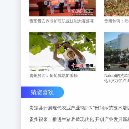
贵阳贵安养老护理职业技能大赛落幕
贵州剑河：辣
贵州黔西：葡萄成熟忙采摘
Nabard的贷
达到6万亿卢
猜您喜欢
贵定县开展现代农业产业“稻+N”田间示范技术培
贵州福泉：推进生猪养殖现代化 开创产业发展新