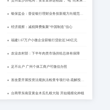
贵州金沙供电局：安全宣讲进校园，“电”亮未来助成长
银保监会：督促银行理财业务按新规方向规范转型
经济观察：减税降费集聚“中国制造”信心
福建1.67万户小微企业获银行贷款近340亿元
农业农村部：下半年肉类市场供给总体有保障
足不出户 广州个体工商户可微信办照
发改委开展投资法规执法检查专项行动 疏解投资堵点
台商带东南亚黄金木瓜扎根大陆 开始规模化种植