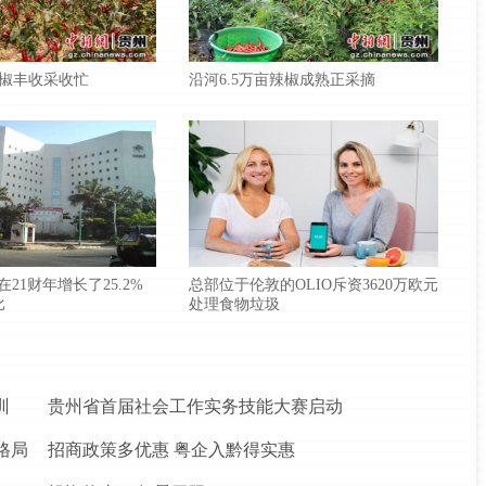
椒丰收采收忙
沿河6.5万亩辣椒成熟正采摘
款在21财年增长了25.2%
总部位于伦敦的OLIO斥资3620万欧元
比
处理食物垃圾
训
贵州省首届社会工作实务技能大赛启动
格局
招商政策多优惠 粤企入黔得实惠