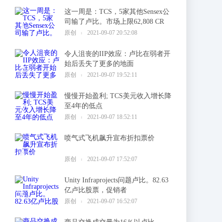
这一周是：TCS，5家其他Sensex公
司输了卢比。市场上限62,808 CR
1
原创
2021-09-07 20:52:08
令人沮丧的IIP效应：卢比在弱者开
始后丢失了更多的地面
2
原创
2021-09-07 19:52:11
慢慢开始盈利; TCS美元收入增长降
至4年的低点
3
原创
2021-09-07 18:52:11
喷气式飞机飙升宣布折扣票价
4
原创
2021-09-07 17:52:07
Unity Infraprojects问题卢比。82.63
亿卢比股票，促销者
5
原创
2021-09-07 16:52:07