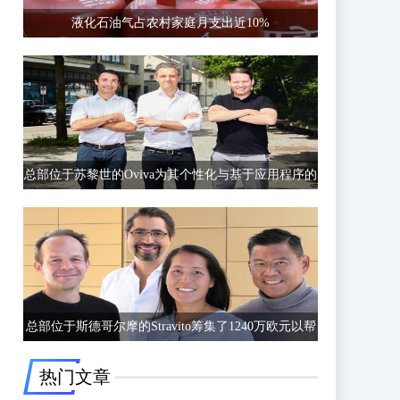
液化石油气占农村家庭月支出近10%
总部位于苏黎世的Oviva为其个性化与基于应用程序的
饮食和生活方式指导筹集了6750万欧元的C轮融资
总部位于斯德哥尔摩的Stravito筹集了1240万欧元以帮
助公司更好地了解客户行为
热门文章