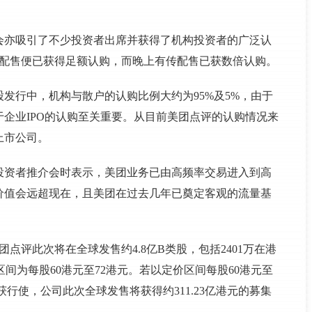
会亦吸引了不少投资者出席并获得了机构投资者的广泛认
际配售便已获得足额认购，而晚上有传配售已获数倍认购。
发行中，机构与散户的认购比例大约为95%及5%，由于
企业IPO的认购至关重要。从目前美团点评的认购情况来
上市公司。
投资者推介会时表示，美团业务已由高频率交易进入到高
价值会远超现在，且美团在过去几年已奠定客观的流量基
点评此次将在全球发售约4.8亿B类股，包括2401万在港
区间为每股60港元至72港元。若以定价区间每股60港元至
获行使，公司此次全球发售将获得约311.23亿港元的募集