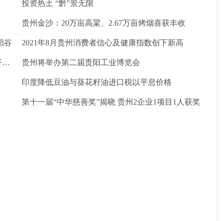
投资热土 “黔”景无限
贵州金沙：20万亩高粱、2.67万亩烤烟喜获丰收
稻谷
2021年8月贵州消费者信心及健康指数创下新高
松桃苗族自治县盘石镇“三驾马车”拉出人民群众平安幸福生活
贵州将举办第二届贵阳工业博览会
印度降低豆油与葵花籽油进口税以平息价格
第十一届“中华慈善奖”揭晓 贵州2企业1项目1人获奖