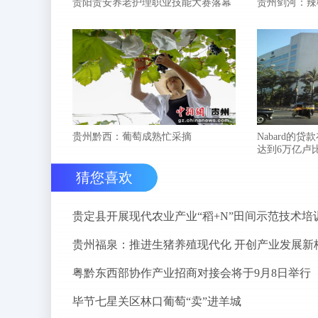
贵阳贵安养老护理职业技能大赛落幕
贵州剑河：辣
贵州黔西：葡萄成熟忙采摘
Nabard的贷
达到6万亿卢
猜您喜欢
贵定县开展现代农业产业“稻+N”田间示范技术培
贵州福泉：推进生猪养殖现代化 开创产业发展新
粤黔东西部协作产业招商对接会将于9月8日举行
毕节七星关区林口葡萄“卖”进羊城