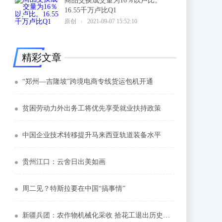
商品交换成交量为16％以卢比。
16.55千万卢比Q1
6
原创
2021-09-07 15:52:10
精彩文章
“郑州—吉隆坡”跨境电商专线货运包机开通
贫困劳动力外出务工将优先享受就业扶持政策
中国企业技术转移提升马来西亚轨道装备水平
贵州江口：云舍日出美如画
周二见？特斯拉要在中国“搞事情”
新疆兵团：农作物机械化采收 拾花工退出历史舞台