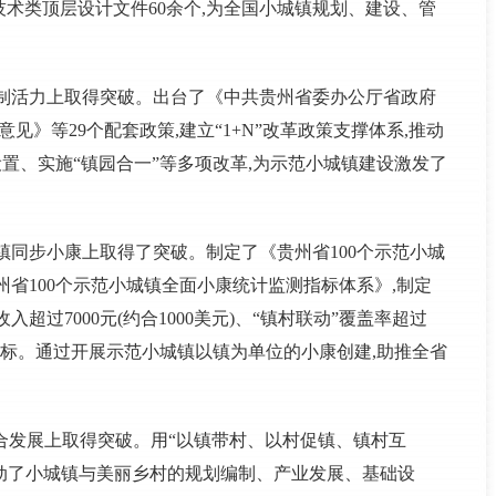
术类顶层设计文件60余个,为全国小城镇规划、建设、管
机制活力上取得突破。出台了《中共贵州省委办公厅省政府
见》等29个配套政策,建立“1+N”改革政策支撑体系,推动
设置、实施“镇园合一”等多项改革,为示范小城镇建设激发了
镇同步小康上取得了突破。制定了《贵州省100个示范小城
省100个示范小城镇全面小康统计监测指标体系》,制定
超过7000元(约合1000美元)、“镇村联动”覆盖率超过
核心指标。通过开展示范小城镇以镇为单位的小康创建,助推全省
融合发展上取得突破。用“以镇带村、以村促镇、镇村互
,推动了小城镇与美丽乡村的规划编制、产业发展、基础设