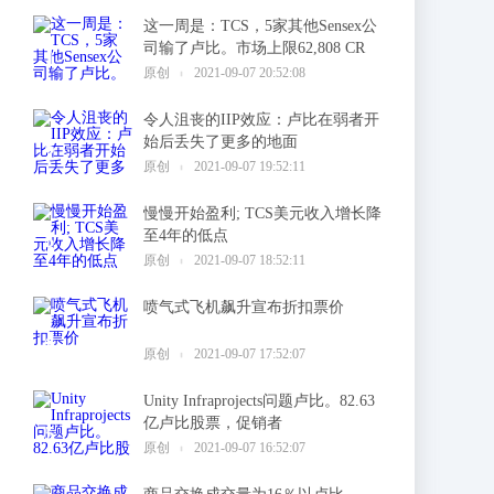
这一周是：TCS，5家其他Sensex公
司输了卢比。市场上限62,808 CR
1
原创
2021-09-07 20:52:08
令人沮丧的IIP效应：卢比在弱者开
始后丢失了更多的地面
2
原创
2021-09-07 19:52:11
慢慢开始盈利; TCS美元收入增长降
至4年的低点
3
原创
2021-09-07 18:52:11
喷气式飞机飙升宣布折扣票价
4
原创
2021-09-07 17:52:07
Unity Infraprojects问题卢比。82.63
亿卢比股票，促销者
5
原创
2021-09-07 16:52:07