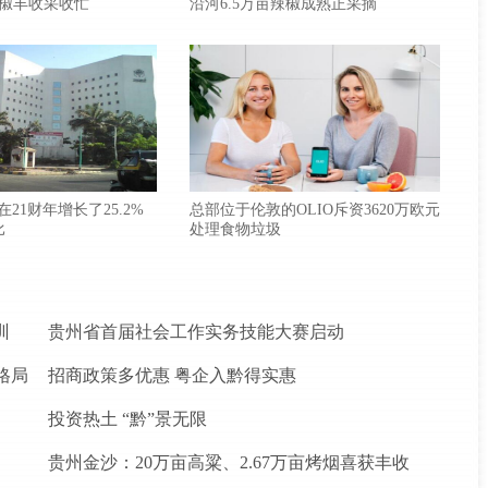
椒丰收采收忙
沿河6.5万亩辣椒成熟正采摘
款在21财年增长了25.2%
总部位于伦敦的OLIO斥资3620万欧元
比
处理食物垃圾
训
贵州省首届社会工作实务技能大赛启动
格局
招商政策多优惠 粤企入黔得实惠
投资热土 “黔”景无限
贵州金沙：20万亩高粱、2.67万亩烤烟喜获丰收