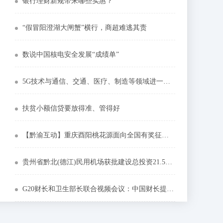
银行理财新规带来哪些实惠？
“假冒阳澄湖大闸蟹”横行，商超难逃其责
数说中国核电安全发展“成绩单”
5G技术与通信、交通、医疗、制造等领域进一步融合
扶贫小额信贷要放得准、管得好
【黔渝互动】重庆酉阳桃花源面向全国有奖征集50幅摄影精品 ~~
贵州省黔北(德江)民用机场获批建设总投资21.5亿元
G20财长和卫生部长联合视频会议：中国财长提出三点建议