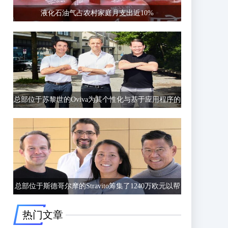
液化石油气占农村家庭月支出近10%
总部位于苏黎世的Oviva为其个性化与基于应用程序的
饮食和生活方式指导筹集了6750万欧元的C轮融资
总部位于斯德哥尔摩的Stravito筹集了1240万欧元以帮
助公司更好地了解客户行为
热门文章