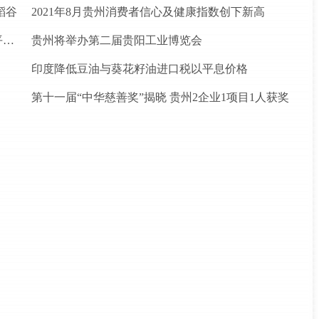
稻谷
2021年8月贵州消费者信心及健康指数创下新高
松桃苗族自治县盘石镇“三驾马车”拉出人民群众平安幸福生活
贵州将举办第二届贵阳工业博览会
印度降低豆油与葵花籽油进口税以平息价格
第十一届“中华慈善奖”揭晓 贵州2企业1项目1人获奖