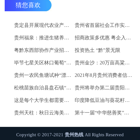
猜您喜欢
贵定县开展现代农业产业“稻+N”田间示范技术培训
贵州省首届社会工作实务技能大赛启动
贵州福泉：推进生猪养殖现代化 开创产业发展新格局
招商政策多优惠 粤企入黔得实惠
粤黔东西部协作产业招商对接会将于9月8日举行
投资热土 “黔”景无限
毕节七星关区林口葡萄“卖”进羊城
贵州金沙：20万亩高粱、2.67万亩烤烟喜获丰收
贵州一农民鱼塘试种“漂浮水稻”获成功 亩产千斤稻谷
2021年8月贵州消费者信心及健康指数创下新高
松桃苗族自治县盘石镇“三驾马车”拉出人民群众平安幸福生活
贵州将举办第二届贵阳工业博览会
这是每个大学生都需要的1个金融工具
印度降低豆油与葵花籽油进口税以平息价格
贵州天柱：秋日云海美如画
第十一届“中华慈善奖”揭晓 贵州2企业1项目1人获奖
Copyright © 2017-2021
贵州热线
All Rights Reserved