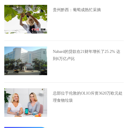
贵州黔西：葡萄成熟忙采摘
Nabard的贷款在21财年增长了25.2% 达
到6万亿卢比
总部位于伦敦的OLIO斥资3620万欧元处
理食物垃圾