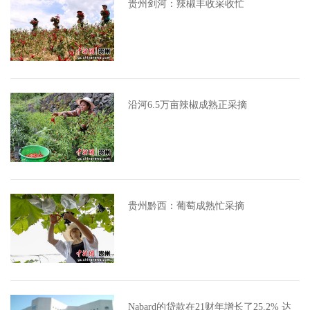
贵州剑河：辣椒丰收采收忙
沿河6.5万亩辣椒成熟正采摘
贵州黔西：葡萄成熟忙采摘
Nabard的贷款在21财年增长了25.2% 达