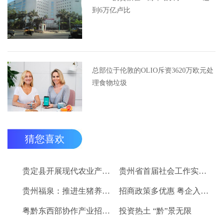
到6万亿卢比
总部位于伦敦的OLIO斥资3620万欧元处
理食物垃圾
猜您喜欢
贵定县开展现代农业产业“稻+N”田间示范技术培训
贵州省首届社会工作实务技能大赛启动
贵州福泉：推进生猪养殖现代化 开创产业发展新格局
招商政策多优惠 粤企入黔得实惠
粤黔东西部协作产业招商对接会将于9月8日举行
投资热土 “黔”景无限