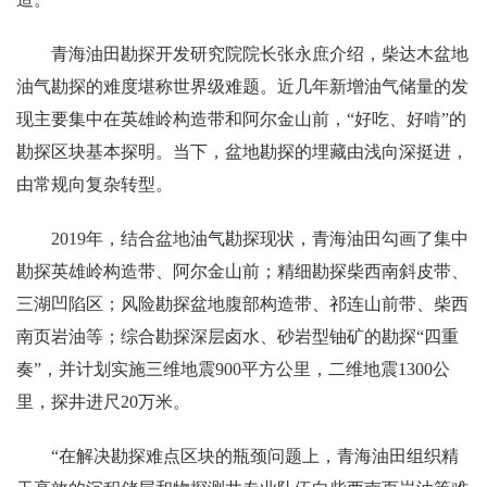
青海油田勘探开发研究院院长张永庶介绍，柴达木盆地
油气勘探的难度堪称世界级难题。近几年新增油气储量的发
现主要集中在英雄岭构造带和阿尔金山前，“好吃、好啃”的
勘探区块基本探明。当下，盆地勘探的埋藏由浅向深挺进，
由常规向复杂转型。
2019年，结合盆地油气勘探现状，青海油田勾画了集中
勘探英雄岭构造带、阿尔金山前；精细勘探柴西南斜皮带、
三湖凹陷区；风险勘探盆地腹部构造带、祁连山前带、柴西
南页岩油等；综合勘探深层卤水、砂岩型铀矿的勘探“四重
奏”，并计划实施三维地震900平方公里，二维地震1300公
里，探井进尺20万米。
“在解决勘探难点区块的瓶颈问题上，青海油田组织精