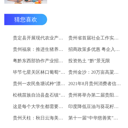
猜您喜欢
贵定县开展现代农业产业“稻+N”田间示范技术培训
贵州省首届社会工作实务技能大赛启动
贵州福泉：推进生猪养殖现代化 开创产业发展新格局
招商政策多优惠 粤企入黔得实惠
粤黔东西部协作产业招商对接会将于9月8日举行
投资热土 “黔”景无限
毕节七星关区林口葡萄“卖”进羊城
贵州金沙：20万亩高粱、2.67万亩烤烟喜获丰收
贵州一农民鱼塘试种“漂浮水稻”获成功 亩产千斤稻谷
2021年8月贵州消费者信心及健康指数创下新高
松桃苗族自治县盘石镇“三驾马车”拉出人民群众平安幸福生活
贵州将举办第二届贵阳工业博览会
这是每个大学生都需要的1个金融工具
印度降低豆油与葵花籽油进口税以平息价格
贵州天柱：秋日云海美如画
第十一届“中华慈善奖”揭晓 贵州2企业1项目1人获奖