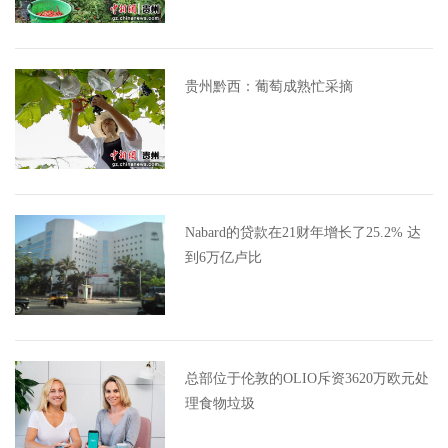
贵州黔西：葡萄成熟忙采摘
Nabard的贷款在21财年增长了25.2% 达
到6万亿卢比
总部位于伦敦的OLIO斥资3620万欧元处
理食物垃圾