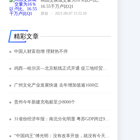
商品交换成交量为16％以卢比。
16.55千万卢比Q1
6
原创
2021-09-07 15:52:10
精彩文章
中国人财富劲增 理财热不停
鸡西—哈尔滨—北京航线正式开通 促三地经贸交流
广州文化产业发展快速 去年增加值逾1600亿
贵州今年新建充电桩至少8000个
31省份经济年报：南北分化明显 粤苏GDP跨过9万亿
“中国鸡王”傅光明：没有改革开放，就没有今天的我