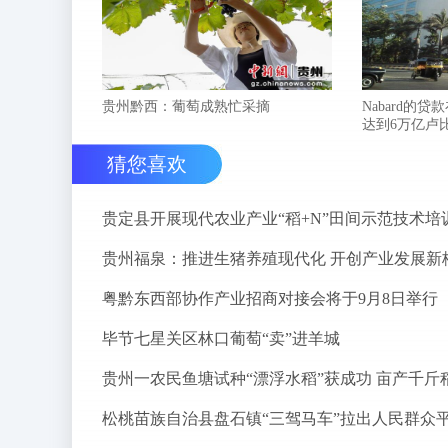
贵州黔西：葡萄成熟忙采摘
Nabard的贷
达到6万亿卢
猜您喜欢
贵定县开展现代农业产业“稻+N”田间示范技术培
贵州福泉：推进生猪养殖现代化 开创产业发展新
粤黔东西部协作产业招商对接会将于9月8日举行
毕节七星关区林口葡萄“卖”进羊城
贵州一农民鱼塘试种“漂浮水稻”获成功 亩产千斤