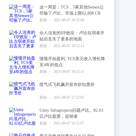
这一周是：TCS，5家其他Sensex公
司输了卢比。市场上限62,808 CR
1
原创
2021-09-07 20:52:08
令人沮丧的IIP效应：卢比在弱者开
始后丢失了更多的地面
2
原创
2021-09-07 19:52:11
慢慢开始盈利; TCS美元收入增长降
至4年的低点
3
原创
2021-09-07 18:52:11
喷气式飞机飙升宣布折扣票价
4
原创
2021-09-07 17:52:07
Unity Infraprojects问题卢比。82.63
亿卢比股票，促销者
5
原创
2021-09-07 16:52:07