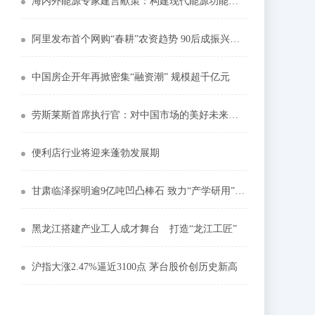
海内外能源专家建言献策：构建现代能源功能体系
阿里发布首个网购“春耕”农资趋势 90后成振兴乡村主力
中国房企开年再掀密集“融资潮” 规模超千亿元
劳斯莱斯首席执行官：对中国市场的美好未来充满期待
便利店行业将迎来蓬勃发展期
甘肃临泽探明逾9亿吨凹凸棒石 致力“产学研用”产业链发展
黑龙江搭建产业工人成才舞台 打造“龙江工匠”
沪指大涨2.47%逼近3100点 茅台股价创历史新高