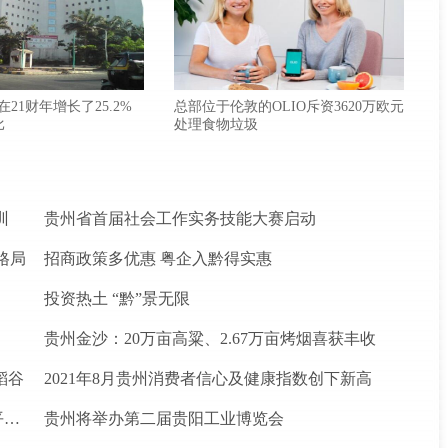
款在21财年增长了25.2%
总部位于伦敦的OLIO斥资3620万欧元
比
处理食物垃圾
训
贵州省首届社会工作实务技能大赛启动
格局
招商政策多优惠 粤企入黔得实惠
投资热土 “黔”景无限
贵州金沙：20万亩高粱、2.67万亩烤烟喜获丰收
稻谷
2021年8月贵州消费者信心及健康指数创下新高
松桃苗族自治县盘石镇“三驾马车”拉出人民群众平安幸福生活
贵州将举办第二届贵阳工业博览会