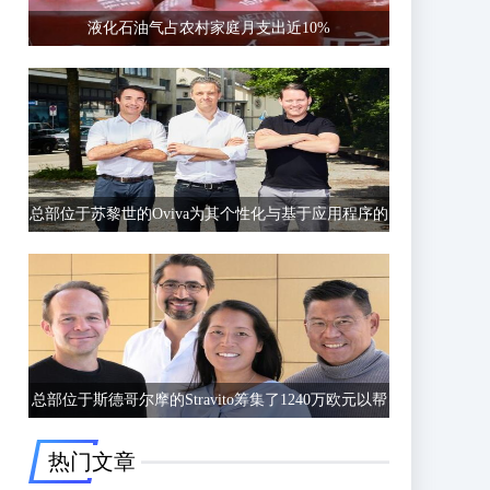
液化石油气占农村家庭月支出近10%
总部位于苏黎世的Oviva为其个性化与基于应用程序的
饮食和生活方式指导筹集了6750万欧元的C轮融资
总部位于斯德哥尔摩的Stravito筹集了1240万欧元以帮
助公司更好地了解客户行为
热门文章