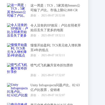
这一周是：TCS，5家其他Sensex公
司输了卢比。市场上限62,808 CR
1
原创
2021-09-07 20:52:08
令人沮丧的IIP效应：卢比在弱者开
始后丢失了更多的地面
2
原创
2021-09-07 19:52:11
慢慢开始盈利; TCS美元收入增长降
至4年的低点
3
原创
2021-09-07 18:52:11
喷气式飞机飙升宣布折扣票价
4
原创
2021-09-07 17:52:07
Unity Infraprojects问题卢比。82.63
亿卢比股票，促销者
5
原创
2021-09-07 16:52:07