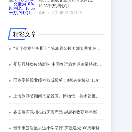
商品交换成交量为16％以卢比。
16.55千万卢比Q1
6
原创
2021-09-07 15:52:10
精彩文章
“青年创意的奥斯卡” 第28届金犊奖颁奖典礼在成都举行
受新冠肺炎疫情影响 中国春运旅客运输量持续下滑
国资委通报业绩考核成绩单：8家央企荣获“15A”
上海旅游节期间79家景区、博物馆、美术馆推出半价活动
各国展商竞相推出优质产品 趟趟有收获年年都要来
贵阳市云岩区志道小学举行“庆祝建党100周年暨毕业典礼素质教育成果展示”活动