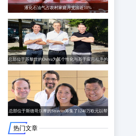
液化石油气占农村家庭月支出近10%
总部位于苏黎世的Oviva为其个性化与基于应用程序的
饮食和生活方式指导筹集了6750万欧元的C轮融资
总部位于斯德哥尔摩的Stravito筹集了1240万欧元以帮
助公司更好地了解客户行为
热门文章