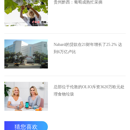
贵州黔西：葡萄成熟忙采摘
Nabard的贷款在21财年增长了25.2% 达
到6万亿卢比
总部位于伦敦的OLIO斥资3620万欧元处
理食物垃圾
猜您喜欢