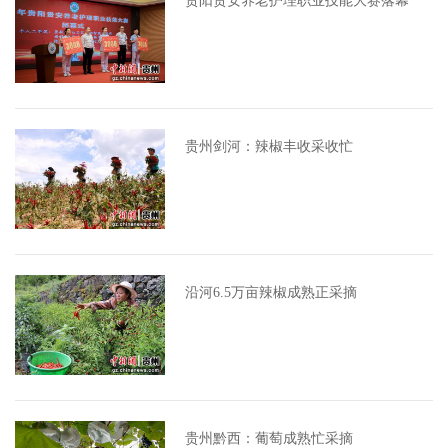
贵阳贵安养老护理职业技能大赛落幕
贵州剑河：辣椒丰收采收忙
沿河6.5万亩辣椒成熟正采摘
贵州黔西：葡萄成熟忙采摘