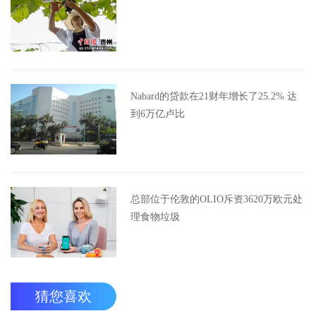
Nabard的贷款在21财年增长了25.2% 达
到6万亿卢比
总部位于伦敦的OLIO斥资3620万欧元处
理食物垃圾
猜您喜欢