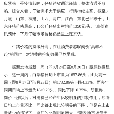
应紧张；受疫情影响，仔猪跨省调运谨慎，整体流通不顺
畅。综合来看，仔猪需求大于供应，行情持续走高。截至8
月底，山东、福建、山西、两广、江西、东北已经破千，山
东仔猪价格最高，15公斤仔猪出栏均价1350元/头。”卓创资
讯预计，下月仔猪市场价格仍然呈上涨态势。
生猪价格的持续升高，在让消费者感叹肉价“高攀不
起”的同时，对消费的抑制效果已然呈现。
据新发地最新一周（即8月24日至8月30日）跟踪数据显
示，这一周内，白条猪日均上市量为1657.86头，比此前一
周（即8月17日至8月23日）的1732.86头下降4.33%。而去年
同期日均上市量为1849.29头，同比下降10.35%。研报称，
肉价上涨以后，对消费已经产生比较明显的抑制作用，尽管
日均上市量环比、同比都出现比较明显的下降，但是在上市
量减少的情况下，返厂的比例明显增大。“新发地市场每天