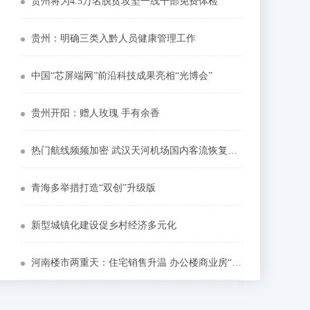
贵州将为4.5万名脱贫攻坚一线干部免费体检
贵州：明确三类入黔人员健康管理工作
中国“芯屏端网”前沿科技成果亮相“光博会”
贵州开阳：赠人玫瑰 手有余香
热门航线频频加密 武汉天河机场国内客流恢复九成
青海多举措打造“双创”升级版
新型城镇化建设促乡村经济多元化
河南楼市两重天：住宅销售升温 办公楼商业房“入冬”