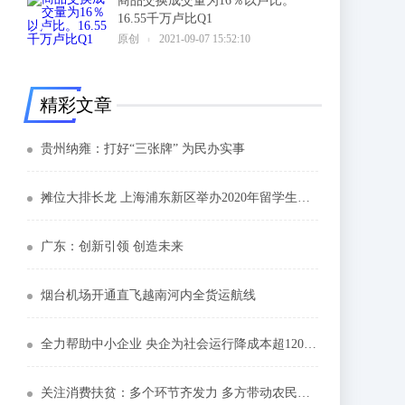
商品交换成交量为16％以卢比。
16.55千万卢比Q1
6
原创
2021-09-07 15:52:10
精彩文章
贵州纳雍：打好“三张牌” 为民办实事
摊位大排长龙 上海浦东新区举办2020年留学生专场招聘会
广东：创新引领 创造未来
烟台机场开通直飞越南河内全货运航线
全力帮助中小企业 央企为社会运行降成本超1200亿元
关注消费扶贫：多个环节齐发力 多方带动农民增收