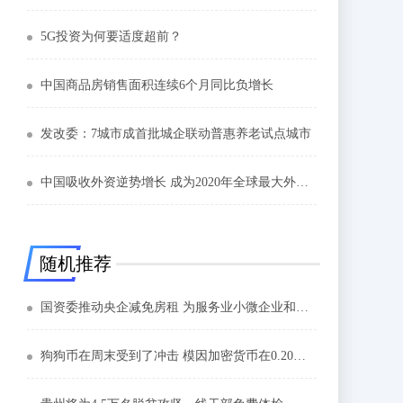
5G投资为何要适度超前？
中国商品房销售面积连续6个月同比负增长
发改委：7城市成首批城企联动普惠养老试点城市
中国吸收外资逆势增长 成为2020年全球最大外资流入国
随机推荐
国资委推动央企减免房租 为服务业小微企业和个体工商户减负
狗狗币在周末受到了冲击 模因加密货币在0.20美元遇到阻力并且未能保持在该水平之上