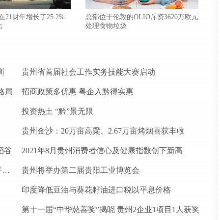
款在21财年增长了25.2%
总部位于伦敦的OLIO斥资3620万欧元
比
处理食物垃圾
训
贵州省首届社会工作实务技能大赛启动
格局
招商政策多优惠 粤企入黔得实惠
投资热土 “黔”景无限
贵州金沙：20万亩高粱、2.67万亩烤烟喜获丰收
稻谷
2021年8月贵州消费者信心及健康指数创下新高
松桃苗族自治县盘石镇“三驾马车”拉出人民群众平安幸福生活
贵州将举办第二届贵阳工业博览会
印度降低豆油与葵花籽油进口税以平息价格
第十一届“中华慈善奖”揭晓 贵州2企业1项目1人获奖