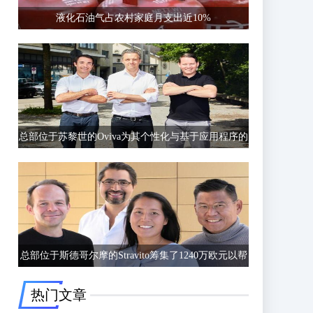
液化石油气占农村家庭月支出近10%
总部位于苏黎世的Oviva为其个性化与基于应用程序的
饮食和生活方式指导筹集了6750万欧元的C轮融资
总部位于斯德哥尔摩的Stravito筹集了1240万欧元以帮
助公司更好地了解客户行为
热门文章