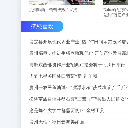
贵州黔西：葡萄成熟忙采摘
Nabard的贷
达到6万亿卢
猜您喜欢
贵定县开展现代农业产业“稻+N”田间示范技术培
贵州福泉：推进生猪养殖现代化 开创产业发展新
粤黔东西部协作产业招商对接会将于9月8日举行
毕节七星关区林口葡萄“卖”进羊城
贵州一农民鱼塘试种“漂浮水稻”获成功 亩产千斤
这是每个大学生都需要的1个金融工具
贵州天柱：秋日云海美如画