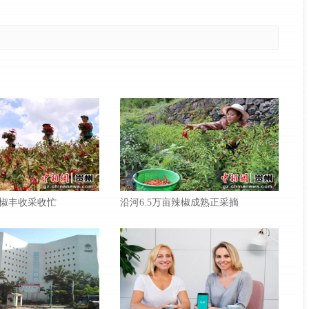
椒丰收采收忙
沿河6.5万亩辣椒成熟正采摘