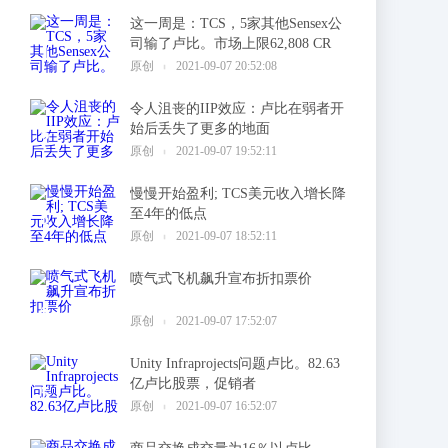
这一周是：TCS，5家其他Sensex公
司输了卢比。市场上限62,808 CR
1
原创
2021-09-07 20:52:08
令人沮丧的IIP效应：卢比在弱者开
始后丢失了更多的地面
2
原创
2021-09-07 19:52:11
慢慢开始盈利; TCS美元收入增长降
至4年的低点
3
原创
2021-09-07 18:52:11
喷气式飞机飙升宣布折扣票价
4
原创
2021-09-07 17:52:07
Unity Infraprojects问题卢比。82.63
亿卢比股票，促销者
5
原创
2021-09-07 16:52:07