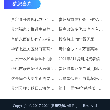
猜您喜欢
贵定县开展现代农业产业“稻+N”田间示范技术培训
贵州省首届社会工作实务技能大赛启动
贵州福泉：推进生猪养殖现代化 开创产业发展新格局
招商政策多优惠 粤企入黔得实惠
粤黔东西部协作产业招商对接会将于9月8日举行
投资热土 “黔”景无限
毕节七星关区林口葡萄“卖”进羊城
贵州金沙：20万亩高粱、2.67万亩烤烟喜获丰收
贵州一农民鱼塘试种“漂浮水稻”获成功 亩产千斤稻谷
2021年8月贵州消费者信心及健康指数创下新高
松桃苗族自治县盘石镇“三驾马车”拉出人民群众平安幸福生活
贵州将举办第二届贵阳工业博览会
这是每个大学生都需要的1个金融工具
印度降低豆油与葵花籽油进口税以平息价格
贵州天柱：秋日云海美如画
第十一届“中华慈善奖”揭晓 贵州2企业1项目1人获奖
Copyright © 2017-2021
贵州热线
All Rights Reserved