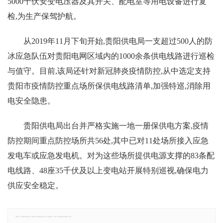
5000千伏安变电压器及其开关、配电室等用电设备进行复
检,为生产保驾护航。
从2019年11月下旬开始,贵阳供电局一支超过500人的防
冰应急队伍对贵阳电网区域内的1000余条供电线路进行巡检
与值守。目前,该局还针对新冠肺炎疫情防控,从中选定支持
贵阳市疫情防控重点场所保供电线路清单,加强特巡,消除用
电安全隐患。
贵阳供电局出台并严格实施一地一册保供电方案,疫情
防控期间重点防控场所共56处,其中已对11处场所接入应急
发电车或应急发电机。对为这些场所提供电源支撑的83条配
电线路、48座35千伏及以上变电站开展特别巡视,确保电力
供应安全稳定。
郑重声明：本文版权归原作者所有，转载文章仅为传播更多信息之目的，如有侵权行为，请第一时间联系我们修改或删除，多谢。