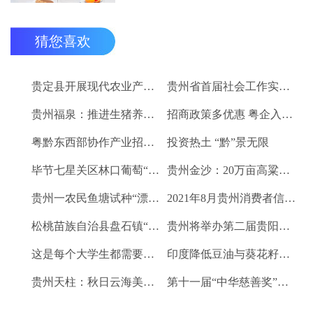
猜您喜欢
贵定县开展现代农业产业“稻+N”田间示范技术培训
贵州省首届社会工作实务技能大赛启动
贵州福泉：推进生猪养殖现代化 开创产业发展新格局
招商政策多优惠 粤企入黔得实惠
粤黔东西部协作产业招商对接会将于9月8日举行
投资热土 “黔”景无限
毕节七星关区林口葡萄“卖”进羊城
贵州金沙：20万亩高粱、2.67万亩烤烟喜获丰收
贵州一农民鱼塘试种“漂浮水稻”获成功 亩产千斤稻谷
2021年8月贵州消费者信心及健康指数创下新高
松桃苗族自治县盘石镇“三驾马车”拉出人民群众平安幸福生活
贵州将举办第二届贵阳工业博览会
这是每个大学生都需要的1个金融工具
印度降低豆油与葵花籽油进口税以平息价格
贵州天柱：秋日云海美如画
第十一届“中华慈善奖”揭晓 贵州2企业1项目1人获奖