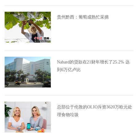
贵州黔西：葡萄成熟忙采摘
Nabard的贷款在21财年增长了25.2% 达
到6万亿卢比
总部位于伦敦的OLIO斥资3620万欧元处
理食物垃圾