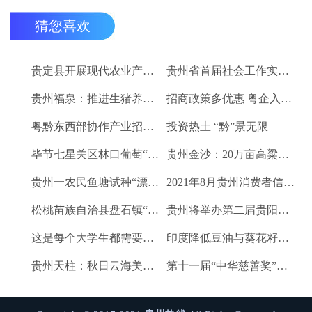
猜您喜欢
贵定县开展现代农业产业“稻+N”田间示范技术培训
贵州省首届社会工作实务技能大赛启动
贵州福泉：推进生猪养殖现代化 开创产业发展新格局
招商政策多优惠 粤企入黔得实惠
粤黔东西部协作产业招商对接会将于9月8日举行
投资热土 “黔”景无限
毕节七星关区林口葡萄“卖”进羊城
贵州金沙：20万亩高粱、2.67万亩烤烟喜获丰收
贵州一农民鱼塘试种“漂浮水稻”获成功 亩产千斤稻谷
2021年8月贵州消费者信心及健康指数创下新高
松桃苗族自治县盘石镇“三驾马车”拉出人民群众平安幸福生活
贵州将举办第二届贵阳工业博览会
这是每个大学生都需要的1个金融工具
印度降低豆油与葵花籽油进口税以平息价格
贵州天柱：秋日云海美如画
第十一届“中华慈善奖”揭晓 贵州2企业1项目1人获奖