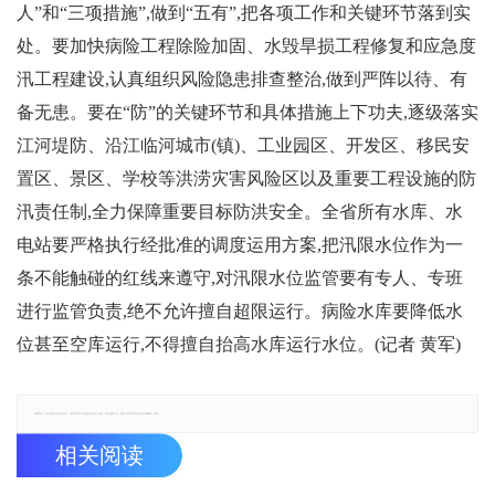
人”和“三项措施”,做到“五有”,把各项工作和关键环节落到实
处。要加快病险工程除险加固、水毁旱损工程修复和应急度
汛工程建设,认真组织风险隐患排查整治,做到严阵以待、有
备无患。要在“防”的关键环节和具体措施上下功夫,逐级落实
江河堤防、沿江临河城市(镇)、工业园区、开发区、移民安
置区、景区、学校等洪涝灾害风险区以及重要工程设施的防
汛责任制,全力保障重要目标防洪安全。全省所有水库、水
电站要严格执行经批准的调度运用方案,把汛限水位作为一
条不能触碰的红线来遵守,对汛限水位监管要有专人、专班
进行监管负责,绝不允许擅自超限运行。病险水库要降低水
位甚至空库运行,不得擅自抬高水库运行水位。(记者 黄军)
郑重声明：本文版权归原作者所有，转载文章仅为传播更多信息之目的，如有侵权行为，请第一时间联系我们修改或删除，多谢。
相关阅读