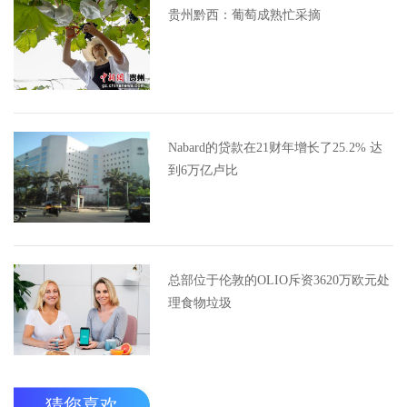
贵州黔西：葡萄成熟忙采摘
Nabard的贷款在21财年增长了25.2% 达
到6万亿卢比
总部位于伦敦的OLIO斥资3620万欧元处
理食物垃圾
猜您喜欢