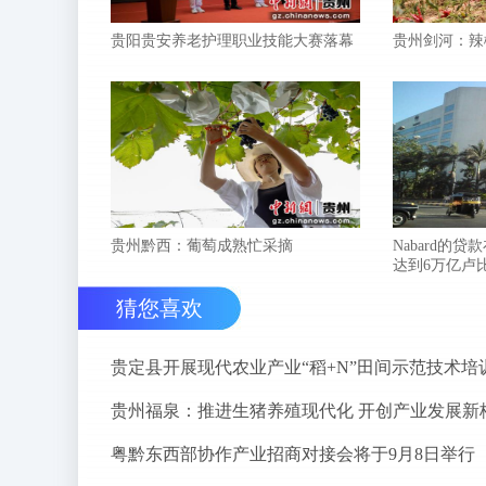
贵阳贵安养老护理职业技能大赛落幕
贵州剑河：辣
贵州黔西：葡萄成熟忙采摘
Nabard的贷
达到6万亿卢
猜您喜欢
贵定县开展现代农业产业“稻+N”田间示范技术培
贵州福泉：推进生猪养殖现代化 开创产业发展新
粤黔东西部协作产业招商对接会将于9月8日举行