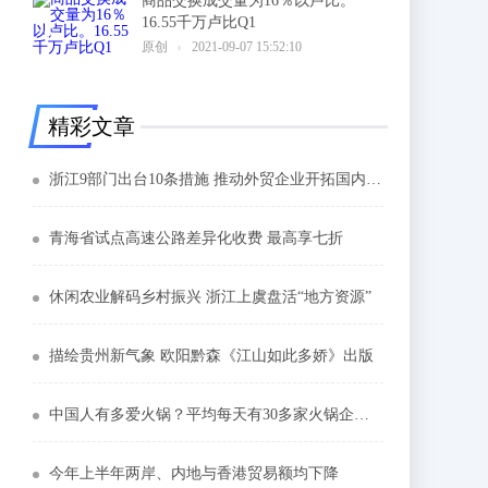
商品交换成交量为16％以卢比。
16.55千万卢比Q1
6
原创
2021-09-07 15:52:10
精彩文章
浙江9部门出台10条措施 推动外贸企业开拓国内市场
青海省试点高速公路差异化收费 最高享七折
休闲农业解码乡村振兴 浙江上虞盘活“地方资源”
描绘贵州新气象 欧阳黔森《江山如此多娇》出版
中国人有多爱火锅？平均每天有30多家火锅企业诞生
今年上半年两岸、内地与香港贸易额均下降