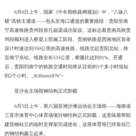
6月6日上午，国家《中长期铁路网规划》中，“八纵八
横”高铁主通道——包头至海口通道的重要路段：贵阳至南
宁高速铁路贵州段首孔箱梁成功架设。这标志着贵南高铁贵
州段顺利进入桥梁上部施工阶段。贵南铁路是西南地区首条
设计时速达到350公里的高速铁路。线路北起贵阳北站，终
至南宁东站。线路全长533公里，桥隧比达到91%。开通
后，贵阳到南宁的铁路交通时间将从目前的5个多小时缩短
到2个小时。_i630znox87b">
亚沙会主场馆钢结构正式卸载
6月5日上午，第六届亚洲沙滩运动会主场馆——海南省
三亚市体育中心体育场项目钢结构正式卸载，这意味着帮助
建筑物站立的临时支撑架完成使命，这座体育馆已经靠自己
的钢结构矗立起来。