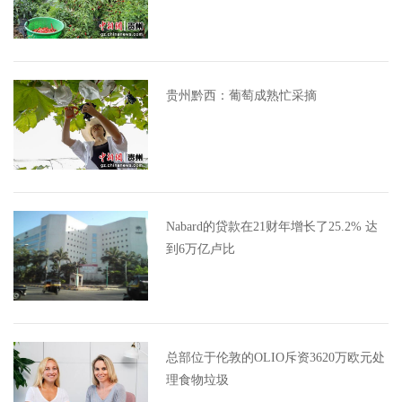
贵州黔西：葡萄成熟忙采摘
Nabard的贷款在21财年增长了25.2% 达
到6万亿卢比
总部位于伦敦的OLIO斥资3620万欧元处
理食物垃圾