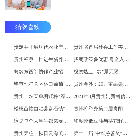
猜您喜欢
贵定县开展现代农业产业“稻+N”田间示范技术培训
贵州省首届社会工作实务技能大赛启动
贵州福泉：推进生猪养殖现代化 开创产业发展新格局
招商政策多优惠 粤企入黔得实惠
粤黔东西部协作产业招商对接会将于9月8日举行
投资热土 “黔”景无限
毕节七星关区林口葡萄“卖”进羊城
贵州金沙：20万亩高粱、2.67万亩烤烟喜获丰收
贵州一农民鱼塘试种“漂浮水稻”获成功 亩产千斤稻谷
2021年8月贵州消费者信心及健康指数创下新高
松桃苗族自治县盘石镇“三驾马车”拉出人民群众平安幸福生活
贵州将举办第二届贵阳工业博览会
这是每个大学生都需要的1个金融工具
印度降低豆油与葵花籽油进口税以平息价格
贵州天柱：秋日云海美如画
第十一届“中华慈善奖”揭晓 贵州2企业1项目1人获奖