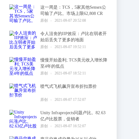
这一周是：TCS，5家其他Sensex公
司输了卢比。市场上限62,808 CR
1
原创
2021-09-07 20:52:08
令人沮丧的IIP效应：卢比在弱者开
始后丢失了更多的地面
2
原创
2021-09-07 19:52:11
慢慢开始盈利; TCS美元收入增长降
至4年的低点
3
原创
2021-09-07 18:52:11
喷气式飞机飙升宣布折扣票价
4
原创
2021-09-07 17:52:07
Unity Infraprojects问题卢比。82.63
亿卢比股票，促销者
5
原创
2021-09-07 16:52:07