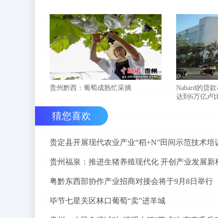
贵州黔西：葡萄成熟忙采摘
Nabard的贷
达到6万亿卢
猜您喜欢
贵定县开展现代农业产业“稻+N”田间示范技术培
贵州福泉：推进生猪养殖现代化 开创产业发展新
粤黔东西部协作产业招商对接会将于9月8日举行
毕节七星关区林口葡萄“卖”进羊城