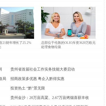
款在21财年增长了25.2%
总部位于伦敦的OLIO斥资3620万欧元
比
处理食物垃圾
训
贵州省首届社会工作实务技能大赛启动
格局
招商政策多优惠 粤企入黔得实惠
投资热土 “黔”景无限
贵州金沙：20万亩高粱、2.67万亩烤烟喜获丰收