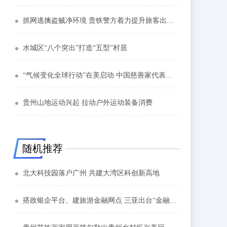
抓网逃擒盗贼净环境 贵铁警方着力提升旅客出行安全感
水城区“八个突出”打造“五型”村居
“气候变化全球行动”在美启动 中国慈善家代表发布7项倡议
贵州山地运动兴起 拉动户外运动装备消费
随机推荐
北大科技园落户广州 共建大湾区科创新高地
搭政银企平台、建旅游金融网点 三亚出台“金融+旅游”措施