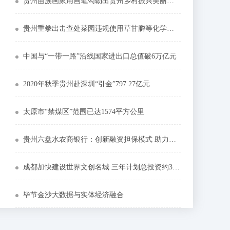
贵州苗族画家用画笔勾勒出贵州乡村振兴美丽蓝图
贵州重拳出击查处菜园违规使用草甘膦等化学除草剂
中国与“一带一路”沿线国家进出口总值破6万亿元
2020年秋季贵州赴深圳“引金”797.27亿元
太原市“禁煤区”范围已达1574平方公里
贵州六盘水农商银行：创新融资担保模式 助力农业产业发展
成都加快建设世界文创名城 三年计划总投资约3480亿元
毕节金沙大数据与实体经济融合