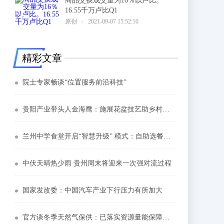
商品交换成交量为16％以卢比。
16.55千万卢比Q1
6
原创
2021-09-07 15:52:10
精彩文章
院士专家畅谈“位置服务前沿科技”
贵阳产业带头人金海鹰：施展花盆技艺助乡村振兴
兰州中学食堂开启“智慧升级” 模式：自助选餐刷脸支付
中伏天晴热少雨 贵州周末将迎来一次强对流过程
国家发改委：中国汽车产业下行压力有所加大
官方谈冬季天然气保供：已落实资源量能保障民生用气需求