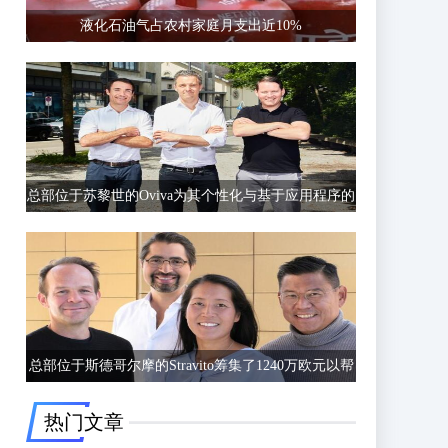
液化石油气占农村家庭月支出近10%
总部位于苏黎世的Oviva为其个性化与基于应用程序的
饮食和生活方式指导筹集了6750万欧元的C轮融资
总部位于斯德哥尔摩的Stravito筹集了1240万欧元以帮
助公司更好地了解客户行为
热门文章