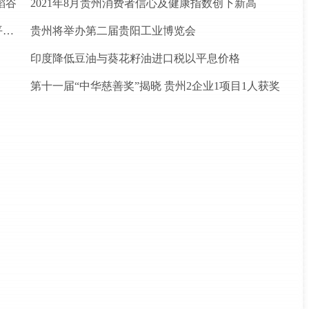
稻谷
2021年8月贵州消费者信心及健康指数创下新高
松桃苗族自治县盘石镇“三驾马车”拉出人民群众平安幸福生活
贵州将举办第二届贵阳工业博览会
印度降低豆油与葵花籽油进口税以平息价格
第十一届“中华慈善奖”揭晓 贵州2企业1项目1人获奖