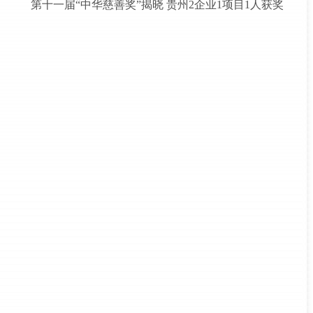
第十一届“中华慈善奖”揭晓 贵州2企业1项目1人获奖