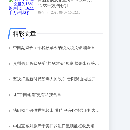
商品交换成交量为16％以卢比。
16.55千万卢比Q1
6
原创
2021-09-07 15:52:10
精彩文章
中国副财长：个税改革令纳税人税负普遍降低
贵州兴义民众享受“共享经济”实惠 松果出行获最多市场配额
坚决打赢新时代禁毒人民战争 贵阳观山湖区开展“6·26”国际禁毒日文艺汇演
让“中国建造”更有科技含量
猪肉稳产保供措施频出 养殖户信心增强正扩大产能
中国宣布对原产于美日的进口氢碘酸征收反倾销税