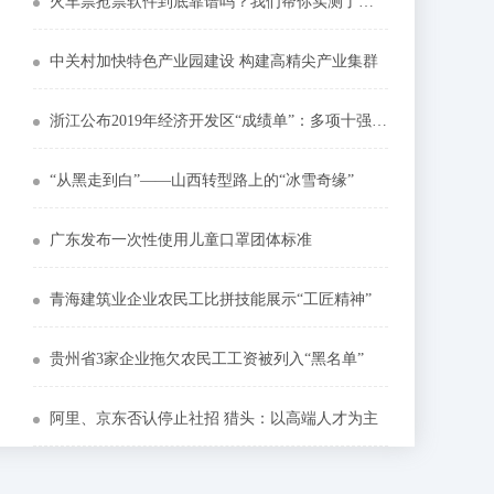
火车票抢票软件到底靠谱吗？我们帮你实测了八款
中关村加快特色产业园建设 构建高精尖产业集群
浙江公布2019年经济开发区“成绩单”：多项十强榜单出炉
“从黑走到白”——山西转型路上的“冰雪奇缘”
广东发布一次性使用儿童口罩团体标准
青海建筑业企业农民工比拼技能展示“工匠精神”
贵州省3家企业拖欠农民工工资被列入“黑名单”
阿里、京东否认停止社招 猎头：以高端人才为主