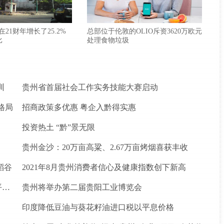
款在21财年增长了25.2%
总部位于伦敦的OLIO斥资3620万欧元
比
处理食物垃圾
训
贵州省首届社会工作实务技能大赛启动
格局
招商政策多优惠 粤企入黔得实惠
投资热土 “黔”景无限
贵州金沙：20万亩高粱、2.67万亩烤烟喜获丰收
稻谷
2021年8月贵州消费者信心及健康指数创下新高
松桃苗族自治县盘石镇“三驾马车”拉出人民群众平安幸福生活
贵州将举办第二届贵阳工业博览会
印度降低豆油与葵花籽油进口税以平息价格