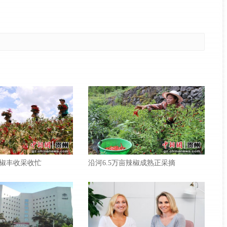
椒丰收采收忙
沿河6.5万亩辣椒成熟正采摘