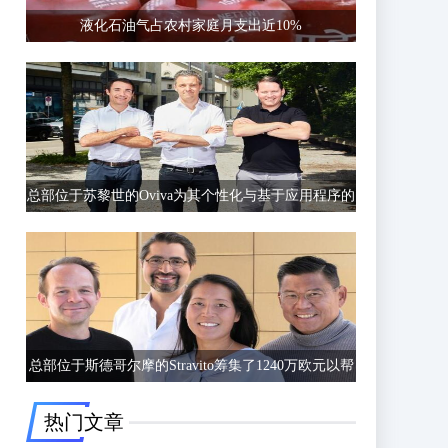
液化石油气占农村家庭月支出近10%
总部位于苏黎世的Oviva为其个性化与基于应用程序的
饮食和生活方式指导筹集了6750万欧元的C轮融资
总部位于斯德哥尔摩的Stravito筹集了1240万欧元以帮
助公司更好地了解客户行为
热门文章