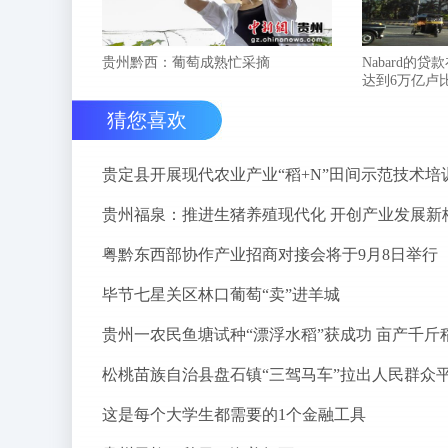
贵州黔西：葡萄成熟忙采摘
Nabard的贷
达到6万亿卢
猜您喜欢
贵定县开展现代农业产业“稻+N”田间示范技术培
贵州福泉：推进生猪养殖现代化 开创产业发展新
粤黔东西部协作产业招商对接会将于9月8日举行
毕节七星关区林口葡萄“卖”进羊城
贵州一农民鱼塘试种“漂浮水稻”获成功 亩产千斤
这是每个大学生都需要的1个金融工具