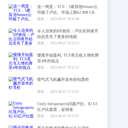
这一周是：TCS，5家其他Sensex公
司输了卢比。市场上限62,808 CR
1
原创
2021-09-07 20:52:08
令人沮丧的IIP效应：卢比在弱者开
始后丢失了更多的地面
2
原创
2021-09-07 19:52:11
慢慢开始盈利; TCS美元收入增长降
至4年的低点
3
原创
2021-09-07 18:52:11
喷气式飞机飙升宣布折扣票价
4
原创
2021-09-07 17:52:07
Unity Infraprojects问题卢比。82.63
亿卢比股票，促销者
5
原创
2021-09-07 16:52:07