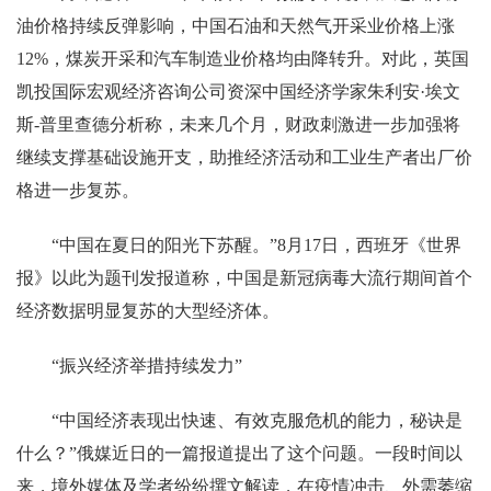
油价格持续反弹影响，中国石油和天然气开采业价格上涨
12%，煤炭开采和汽车制造业价格均由降转升。对此，英国
凯投国际宏观经济咨询公司资深中国经济学家朱利安·埃文
斯-普里查德分析称，未来几个月，财政刺激进一步加强将
继续支撑基础设施开支，助推经济活动和工业生产者出厂价
格进一步复苏。
“中国在夏日的阳光下苏醒。”8月17日，西班牙《世界
报》以此为题刊发报道称，中国是新冠病毒大流行期间首个
经济数据明显复苏的大型经济体。
“振兴经济举措持续发力”
“中国经济表现出快速、有效克服危机的能力，秘诀是
什么？”俄媒近日的一篇报道提出了这个问题。一段时间以
来，境外媒体及学者纷纷撰文解读，在疫情冲击、外需萎缩