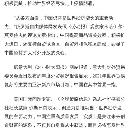
积极贡献，推动世界经济尽快走出疫情阴霾。
“从各方面看，中国仍将是世界经济增长的重要动
力。”俄罗斯自由媒体网发表俄《劳动报》观察家米哈伊尔·
莫罗佐夫的评论文章指出，中国提高商品通关效率，积极扩
大进口，还支持自贸试验区、自贸港和保税区建设，彰显了
中国坚持扩大对外开放的决心。
据意大利《24小时太阳报》网站报道，意大利对外贸易
委员会近日发布的年度外贸状况报告显示，2021年世界贸易
复苏将主要由亚洲新兴市场引领，中国在其中首屈一指。
美国国际问题专家、《全球策略信息》杂志社华盛顿分
社社长威廉·琼斯日前表示，创造力是推动当下世界经济发
展的主要动力，中国注重高质量发展，实质上是关注未来创
造财富的源泉，不仅其自身将从中获益，而且必将惠及世界