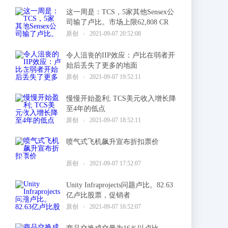
这一周是：TCS，5家其他Sensex公
司输了卢比。市场上限62,808 CR
1
原创
2021-09-07 20:52:08
令人沮丧的IIP效应：卢比在弱者开
始后丢失了更多的地面
2
原创
2021-09-07 19:52:11
慢慢开始盈利; TCS美元收入增长降
至4年的低点
3
原创
2021-09-07 18:52:11
喷气式飞机飙升宣布折扣票价
4
原创
2021-09-07 17:52:07
Unity Infraprojects问题卢比。82.63
亿卢比股票，促销者
5
原创
2021-09-07 16:52:07