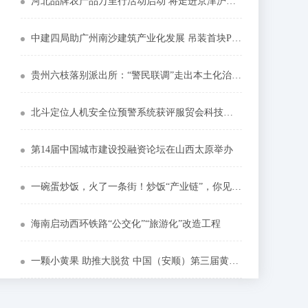
河北品牌农产品万里行活动启动 将走进京津沪深蓉五城
中建四局助广州南沙建筑产业化发展 吊装首块PC构件
贵州六枝落别派出所：“警民联调”走出本土化治理模式
北斗定位人机安全位预警系统获评服贸会科技创新示范案例
第14届中国城市建设投融资论坛在山西太原举办
一碗蛋炒饭，火了一条街！炒饭“产业链”，你见过吗？
海南启动西环铁路“公交化”“旅游化”改造工程
一颗小黄果 助推大脱贫 中国（安顺）第三届黄果节开幕