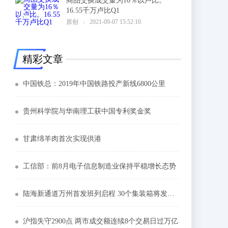
商品交换成交量为16％以卢比。
16.55千万卢比Q1
6
原创
2021-09-07 15:52:10
精彩文章
中国铁总：2019年中国铁路投产新线6800公里
贵州科学院与华南理工获中国专利奖金奖
甘肃绵羊肉首次实现供港
工信部：前8月电子信息制造业保持平稳增长态势
陆海新通道万州首发班列启程 30个集装箱将发往东南亚
沪指失守2900点 两市成交额连续8个交易日过万亿