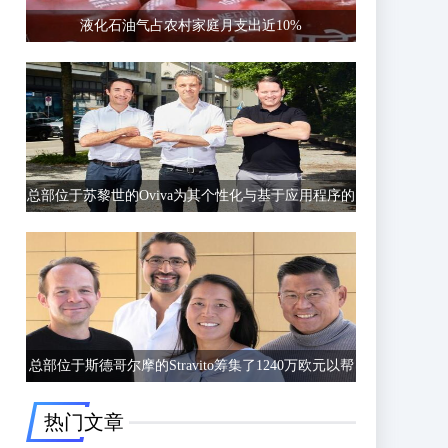
液化石油气占农村家庭月支出近10%
总部位于苏黎世的Oviva为其个性化与基于应用程序的
饮食和生活方式指导筹集了6750万欧元的C轮融资
总部位于斯德哥尔摩的Stravito筹集了1240万欧元以帮
助公司更好地了解客户行为
热门文章