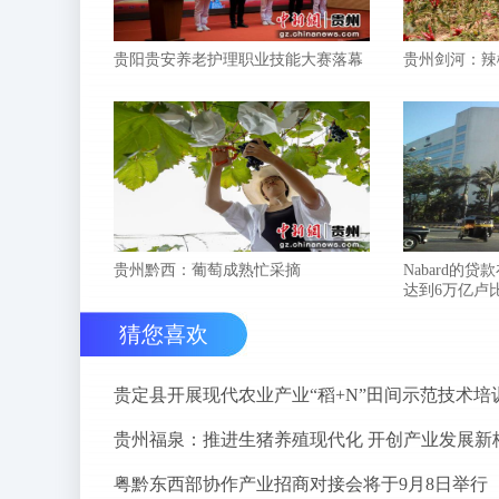
贵阳贵安养老护理职业技能大赛落幕
贵州剑河：辣
贵州黔西：葡萄成熟忙采摘
Nabard的贷
达到6万亿卢
猜您喜欢
贵定县开展现代农业产业“稻+N”田间示范技术培
贵州福泉：推进生猪养殖现代化 开创产业发展新
粤黔东西部协作产业招商对接会将于9月8日举行