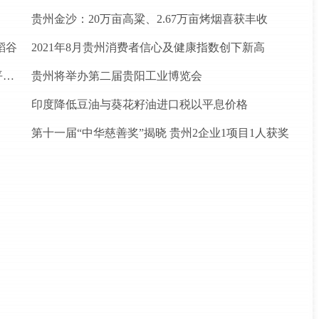
贵州金沙：20万亩高粱、2.67万亩烤烟喜获丰收
稻谷
2021年8月贵州消费者信心及健康指数创下新高
松桃苗族自治县盘石镇“三驾马车”拉出人民群众平安幸福生活
贵州将举办第二届贵阳工业博览会
印度降低豆油与葵花籽油进口税以平息价格
第十一届“中华慈善奖”揭晓 贵州2企业1项目1人获奖