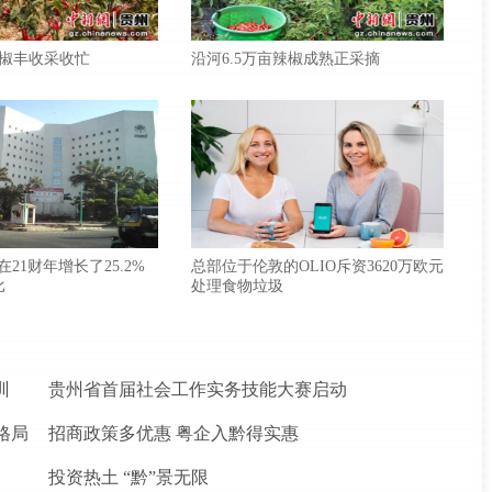
椒丰收采收忙
沿河6.5万亩辣椒成熟正采摘
款在21财年增长了25.2%
总部位于伦敦的OLIO斥资3620万欧元
比
处理食物垃圾
训
贵州省首届社会工作实务技能大赛启动
格局
招商政策多优惠 粤企入黔得实惠
投资热土 “黔”景无限