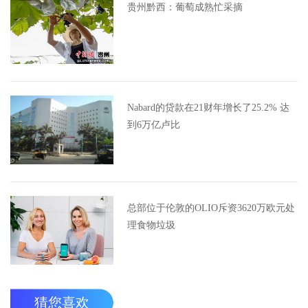
贵州黔西：葡萄成熟忙采摘
Nabard的贷款在21财年增长了25.2% 达
到6万亿卢比
总部位于伦敦的OLIO斥资3620万欧元处
理食物垃圾
猜您喜欢