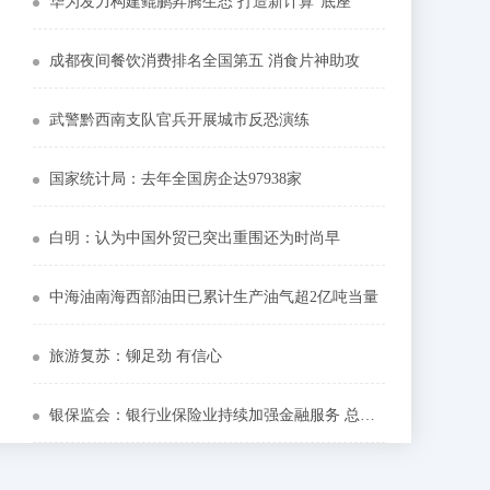
华为发力构建鲲鹏昇腾生态 打造新计算“底座”
成都夜间餐饮消费排名全国第五 消食片神助攻
武警黔西南支队官兵开展城市反恐演练
国家统计局：去年全国房企达97938家
白明：认为中国外贸已突出重围还为时尚早
中海油南海西部油田已累计生产油气超2亿吨当量
旅游复苏：铆足劲 有信心
银保监会：银行业保险业持续加强金融服务 总资产平稳增长