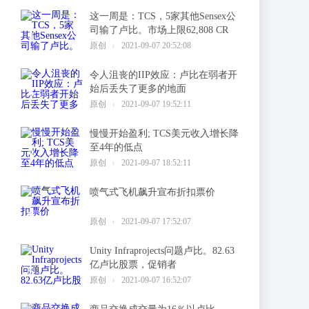
这一周是：TCS，5家其他Sensex公
司输了卢比。市场上限62,808 CR
1
原创
2021-09-07 20:52:08
令人沮丧的IIP效应：卢比在弱者开
始后丢失了更多的地面
2
原创
2021-09-07 19:52:11
慢慢开始盈利; TCS美元收入增长降
至4年的低点
3
原创
2021-09-07 18:52:11
喷气式飞机飙升宣布折扣票价
4
原创
2021-09-07 17:52:07
Unity Infraprojects问题卢比。82.63
亿卢比股票，促销者
5
原创
2021-09-07 16:52:07