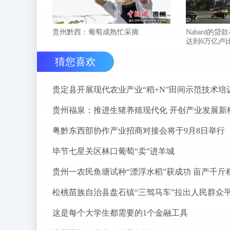
贵州黔西：葡萄成熟忙采摘
Nabard的贷
达到6万亿卢
猜您喜欢
贵定县开展现代农业产业“稻+N”田间示范技术培
贵州福泉：推进生猪养殖现代化 开创产业发展新
粤黔东西部协作产业招商对接会将于9月8日举行
毕节七星关区林口葡萄“卖”进羊城
贵州一农民鱼塘试种“漂浮水稻”获成功 亩产千斤
这是每个大学生都需要的1个金融工具