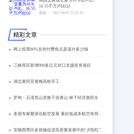
商品交换成交量为16％以卢比。
16.55千万卢比Q1
6
原创
2021-09-07 15:52:10
精彩文章
网上投票80%支持付费焦点是该付多少钱
三峡库区新增900多亿元对口支援投资项目
湖北黄冈至黄梅高铁开工
罗甸：石漠荒山变换千亩青山 林下经济惠民生
多国专家聚浙论航空发展 看好低成本航空布局中国市场
安顺西秀区多措施促进高质量发展中的“夕阳红”力量