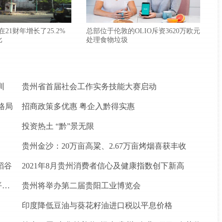
款在21财年增长了25.2%
总部位于伦敦的OLIO斥资3620万欧元
比
处理食物垃圾
训
贵州省首届社会工作实务技能大赛启动
格局
招商政策多优惠 粤企入黔得实惠
投资热土 “黔”景无限
贵州金沙：20万亩高粱、2.67万亩烤烟喜获丰收
稻谷
2021年8月贵州消费者信心及健康指数创下新高
松桃苗族自治县盘石镇“三驾马车”拉出人民群众平安幸福生活
贵州将举办第二届贵阳工业博览会
印度降低豆油与葵花籽油进口税以平息价格