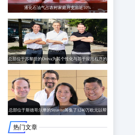
液化石油气占农村家庭月支出近10%
总部位于苏黎世的Oviva为其个性化与基于应用程序的
饮食和生活方式指导筹集了6750万欧元的C轮融资
总部位于斯德哥尔摩的Stravito筹集了1240万欧元以帮
助公司更好地了解客户行为
热门文章