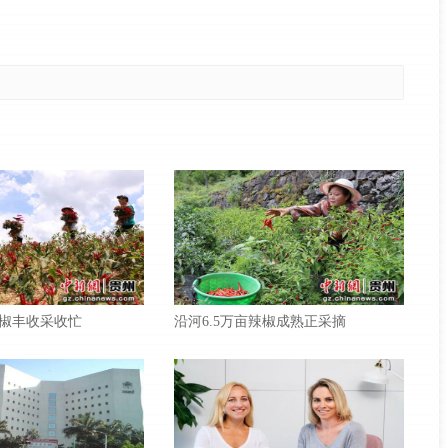
椒丰收采收忙
沿河6.5万亩辣椒成熟正采摘