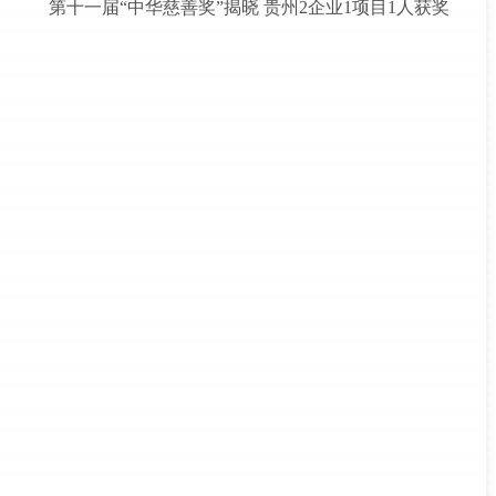
第十一届“中华慈善奖”揭晓 贵州2企业1项目1人获奖