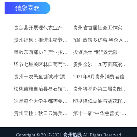
猜您喜欢
贵定县开展现代农业产业“稻+N”田间示范技术培训
贵州省首届社会工作实务技能大赛启动
贵州福泉：推进生猪养殖现代化 开创产业发展新格局
招商政策多优惠 粤企入黔得实惠
粤黔东西部协作产业招商对接会将于9月8日举行
投资热土 “黔”景无限
毕节七星关区林口葡萄“卖”进羊城
贵州金沙：20万亩高粱、2.67万亩烤烟喜获丰收
贵州一农民鱼塘试种“漂浮水稻”获成功 亩产千斤稻谷
2021年8月贵州消费者信心及健康指数创下新高
松桃苗族自治县盘石镇“三驾马车”拉出人民群众平安幸福生活
贵州将举办第二届贵阳工业博览会
这是每个大学生都需要的1个金融工具
印度降低豆油与葵花籽油进口税以平息价格
贵州天柱：秋日云海美如画
第十一届“中华慈善奖”揭晓 贵州2企业1项目1人获奖
Copyright © 2017-2021
贵州热线
All Rights Reserved