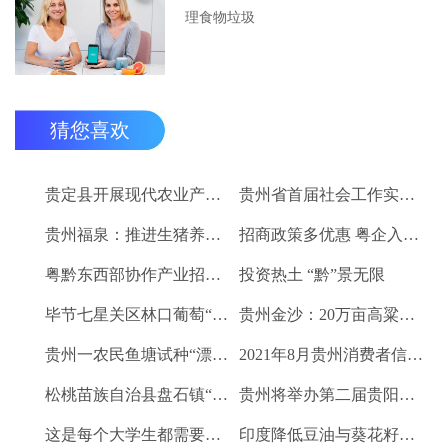
理食物垃圾
猜您喜欢
贵定县开展现代农业产业“稻+N”田间示范技术培训
贵州省首届社会工作实务技能大赛启动
贵州福泉：推进生猪养殖现代化 开创产业发展新格局
招商政策多优惠 粤企入黔得实惠
粤黔东西部协作产业招商对接会将于9月8日举行
投资热土 “黔”景无限
毕节七星关区林口葡萄“卖”进羊城
贵州金沙：20万亩高粱、2.67万亩烤烟喜获丰收
贵州一农民鱼塘试种“漂浮水稻”获成功 亩产千斤稻谷
2021年8月贵州消费者信心及健康指数创下新高
松桃苗族自治县盘石镇“三驾马车”拉出人民群众平安幸福生活
贵州将举办第二届贵阳工业博览会
这是每个大学生都需要的1个金融工具
印度降低豆油与葵花籽油进口税以平息价格