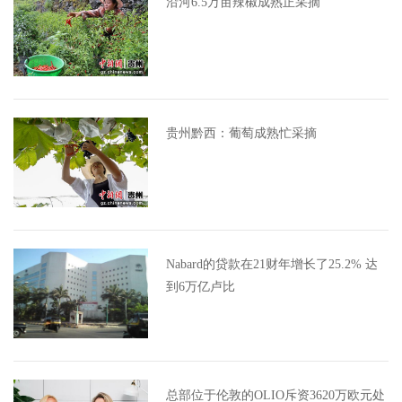
沿河6.5万亩辣椒成熟正采摘
贵州黔西：葡萄成熟忙采摘
Nabard的贷款在21财年增长了25.2% 达
到6万亿卢比
总部位于伦敦的OLIO斥资3620万欧元处