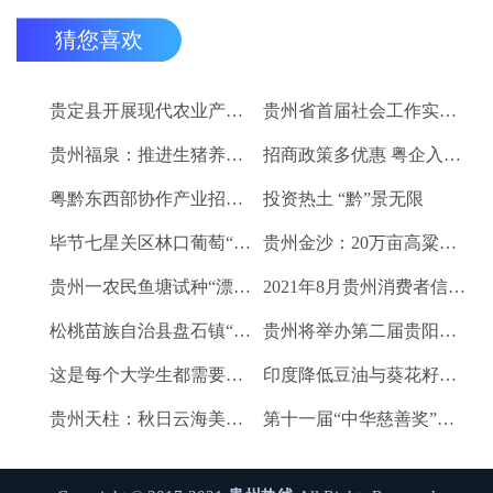
猜您喜欢
贵定县开展现代农业产业“稻+N”田间示范技术培训
贵州省首届社会工作实务技能大赛启动
贵州福泉：推进生猪养殖现代化 开创产业发展新格局
招商政策多优惠 粤企入黔得实惠
粤黔东西部协作产业招商对接会将于9月8日举行
投资热土 “黔”景无限
毕节七星关区林口葡萄“卖”进羊城
贵州金沙：20万亩高粱、2.67万亩烤烟喜获丰收
贵州一农民鱼塘试种“漂浮水稻”获成功 亩产千斤稻谷
2021年8月贵州消费者信心及健康指数创下新高
松桃苗族自治县盘石镇“三驾马车”拉出人民群众平安幸福生活
贵州将举办第二届贵阳工业博览会
这是每个大学生都需要的1个金融工具
印度降低豆油与葵花籽油进口税以平息价格
贵州天柱：秋日云海美如画
第十一届“中华慈善奖”揭晓 贵州2企业1项目1人获奖