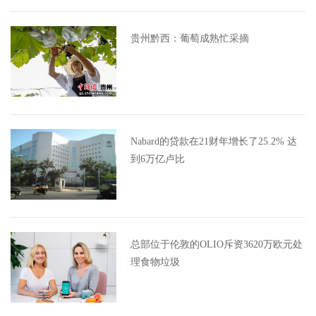
贵州黔西：葡萄成熟忙采摘
Nabard的贷款在21财年增长了25.2% 达
到6万亿卢比
总部位于伦敦的OLIO斥资3620万欧元处
理食物垃圾