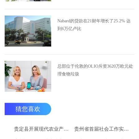
Nabard的贷款在21财年增长了25.2% 达
到6万亿卢比
总部位于伦敦的OLIO斥资3620万欧元处
理食物垃圾
猜您喜欢
贵定县开展现代农业产业“稻+N”田间示范技术培训
贵州省首届社会工作实务技能大赛启动