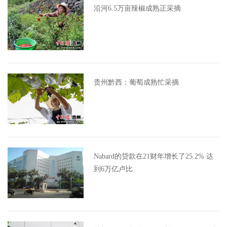
沿河6.5万亩辣椒成熟正采摘
贵州黔西：葡萄成熟忙采摘
Nabard的贷款在21财年增长了25.2% 达
到6万亿卢比