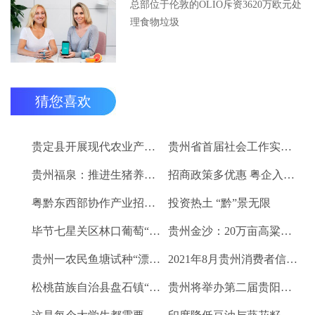
总部位于伦敦的OLIO斥资3620万欧元处
理食物垃圾
猜您喜欢
贵定县开展现代农业产业“稻+N”田间示范技术培训
贵州省首届社会工作实务技能大赛启动
贵州福泉：推进生猪养殖现代化 开创产业发展新格局
招商政策多优惠 粤企入黔得实惠
粤黔东西部协作产业招商对接会将于9月8日举行
投资热土 “黔”景无限
毕节七星关区林口葡萄“卖”进羊城
贵州金沙：20万亩高粱、2.67万亩烤烟喜获丰收
贵州一农民鱼塘试种“漂浮水稻”获成功 亩产千斤稻谷
2021年8月贵州消费者信心及健康指数创下新高
松桃苗族自治县盘石镇“三驾马车”拉出人民群众平安幸福生活
贵州将举办第二届贵阳工业博览会