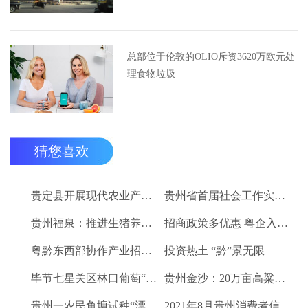
总部位于伦敦的OLIO斥资3620万欧元处
理食物垃圾
猜您喜欢
贵定县开展现代农业产业“稻+N”田间示范技术培训
贵州省首届社会工作实务技能大赛启动
贵州福泉：推进生猪养殖现代化 开创产业发展新格局
招商政策多优惠 粤企入黔得实惠
粤黔东西部协作产业招商对接会将于9月8日举行
投资热土 “黔”景无限
毕节七星关区林口葡萄“卖”进羊城
贵州金沙：20万亩高粱、2.67万亩烤烟喜获丰收
贵州一农民鱼塘试种“漂浮水稻”获成功 亩产千斤稻谷
2021年8月贵州消费者信心及健康指数创下新高