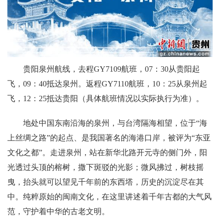
贵阳泉州航线，去程GY7109航班，07：30从贵阳起
飞，09：40抵达泉州。返程GY7110航班，10：25从泉州起
飞，12：25抵达贵阳（具体航班情况以实际执行为准）。
地处中国东南沿海的泉州，与台湾隔海相望，位于“海
上丝绸之路”的起点、是我国著名的海港口岸，被评为“东亚
文化之都”。走进泉州，站在新华北路开元寺的侧门外，阳
光透过头顶的榕树，撒下斑驳的光影；微风拂过，树枝摇
曳，抬头就可以望见千年前的东西塔，历史的沉淀尽在其
中。纯粹原始的闽南文化，在这里讲述着千年古都的大气风
范，守护着中华的古老文明。