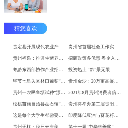
猜您喜欢
贵定县开展现代农业产业“稻+N”田间示范技术培训
贵州省首届社会工作实务技能大赛启动
贵州福泉：推进生猪养殖现代化 开创产业发展新格局
招商政策多优惠 粤企入黔得实惠
粤黔东西部协作产业招商对接会将于9月8日举行
投资热土 “黔”景无限
毕节七星关区林口葡萄“卖”进羊城
贵州金沙：20万亩高粱、2.67万亩烤烟喜获丰收
贵州一农民鱼塘试种“漂浮水稻”获成功 亩产千斤稻谷
2021年8月贵州消费者信心及健康指数创下新高
松桃苗族自治县盘石镇“三驾马车”拉出人民群众平安幸福生活
贵州将举办第二届贵阳工业博览会
这是每个大学生都需要的1个金融工具
印度降低豆油与葵花籽油进口税以平息价格
贵州天柱：秋日云海美如画
第十一届“中华慈善奖”揭晓 贵州2企业1项目1人获奖