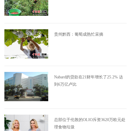
贵州黔西：葡萄成熟忙采摘
Nabard的贷款在21财年增长了25.2% 达
到6万亿卢比
总部位于伦敦的OLIO斥资3620万欧元处
理食物垃圾