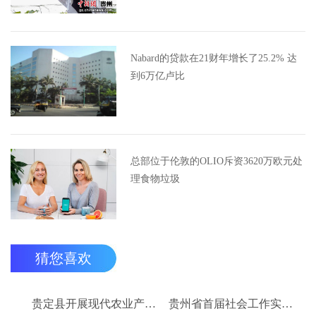
Nabard的贷款在21财年增长了25.2% 达
到6万亿卢比
总部位于伦敦的OLIO斥资3620万欧元处
理食物垃圾
猜您喜欢
贵定县开展现代农业产业“稻+N”田间示范技术培训
贵州省首届社会工作实务技能大赛启动