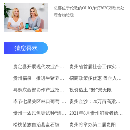
总部位于伦敦的OLIO斥资3620万欧元处
理食物垃圾
猜您喜欢
贵定县开展现代农业产业“稻+N”田间示范技术培训
贵州省首届社会工作实务技能大赛启动
贵州福泉：推进生猪养殖现代化 开创产业发展新格局
招商政策多优惠 粤企入黔得实惠
粤黔东西部协作产业招商对接会将于9月8日举行
投资热土 “黔”景无限
毕节七星关区林口葡萄“卖”进羊城
贵州金沙：20万亩高粱、2.67万亩烤烟喜获丰收
贵州一农民鱼塘试种“漂浮水稻”获成功 亩产千斤稻谷
2021年8月贵州消费者信心及健康指数创下新高
松桃苗族自治县盘石镇“三驾马车”拉出人民群众平安幸福生活
贵州将举办第二届贵阳工业博览会