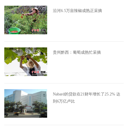
沿河6.5万亩辣椒成熟正采摘
贵州黔西：葡萄成熟忙采摘
Nabard的贷款在21财年增长了25.2% 达
到6万亿卢比