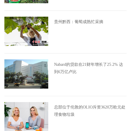
贵州黔西：葡萄成熟忙采摘
Nabard的贷款在21财年增长了25.2% 达
到6万亿卢比
总部位于伦敦的OLIO斥资3620万欧元处
理食物垃圾