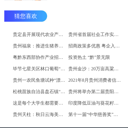
猜您喜欢
贵定县开展现代农业产业“稻+N”田间示范技术培训
贵州省首届社会工作实务技能大赛启动
贵州福泉：推进生猪养殖现代化 开创产业发展新格局
招商政策多优惠 粤企入黔得实惠
粤黔东西部协作产业招商对接会将于9月8日举行
投资热土 “黔”景无限
毕节七星关区林口葡萄“卖”进羊城
贵州金沙：20万亩高粱、2.67万亩烤烟喜获丰收
贵州一农民鱼塘试种“漂浮水稻”获成功 亩产千斤稻谷
2021年8月贵州消费者信心及健康指数创下新高
松桃苗族自治县盘石镇“三驾马车”拉出人民群众平安幸福生活
贵州将举办第二届贵阳工业博览会
这是每个大学生都需要的1个金融工具
印度降低豆油与葵花籽油进口税以平息价格
贵州天柱：秋日云海美如画
第十一届“中华慈善奖”揭晓 贵州2企业1项目1人获奖