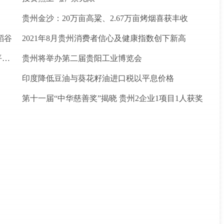
贵州金沙：20万亩高粱、2.67万亩烤烟喜获丰收
稻谷
2021年8月贵州消费者信心及健康指数创下新高
松桃苗族自治县盘石镇“三驾马车”拉出人民群众平安幸福生活
贵州将举办第二届贵阳工业博览会
印度降低豆油与葵花籽油进口税以平息价格
第十一届“中华慈善奖”揭晓 贵州2企业1项目1人获奖