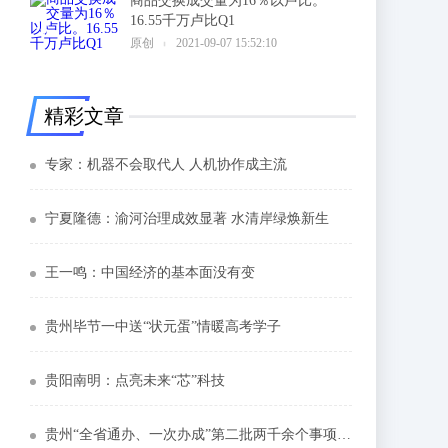
商品交换成交量为16％以卢比。
16.55千万卢比Q1
6
原创
2021-09-07 15:52:10
精彩文章
专家：机器不会取代人 人机协作成主流
宁夏隆德：渝河治理成效显著 水清岸绿焕新生
王一鸣：中国经济的基本面没有变
贵州毕节一中送“状元蛋”情暖高考学子
贵阳南明：点亮未来“芯”科技
贵州“全省通办、一次办成”第二批两千余个事项全面上线