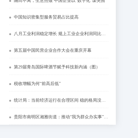
隔而不离，生意照做 中国企业以“数字化”谋突围
中国知识密集型服务贸易占比提高
八月工业利润稳定增长 规上工业企业利润同比增近两成
第五届中国民营企业合作大会在重庆开幕
第29届青岛国际啤酒节赋予科技新内涵（图）
税收增幅为何“前高后低”
统计局：当前经济运行在合理区间 稳的格局没有改变
贵阳市南明区湘雅街道：推动“我为群众办实事”实践活动走深走实