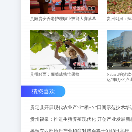
贵阳贵安养老护理职业技能大赛落幕
贵州剑河：辣
贵州黔西：葡萄成熟忙采摘
Nabard的贷
达到6万亿卢
猜您喜欢
贵定县开展现代农业产业“稻+N”田间示范技术培
贵州福泉：推进生猪养殖现代化 开创产业发展新
粤黔东西部协作产业招商对接会将于9月8日举行