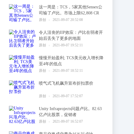
这一周是：TCS，5家其他Sensex公
司输了卢比。市场上限62,808 CR
1
原创
2021-09-07 20:52:08
令人沮丧的IIP效应：卢比在弱者开
始后丢失了更多的地面
2
原创
2021-09-07 19:52:11
慢慢开始盈利; TCS美元收入增长降
至4年的低点
3
原创
2021-09-07 18:52:11
喷气式飞机飙升宣布折扣票价
4
原创
2021-09-07 17:52:07
Unity Infraprojects问题卢比。82.63
亿卢比股票，促销者
5
原创
2021-09-07 16:52:07