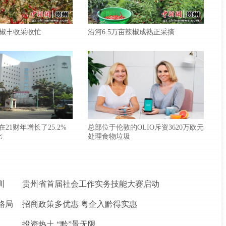
椒丰收采收忙
沿河6.5万亩辣椒成熟正采摘
款在21财年增长了25.2%
总部位于伦敦的OLIO斥资3620万欧元
比
处理食物垃圾
训
贵州省首届社会工作实务技能大赛启动
格局
招商政策多优惠 粤企入黔得实惠
投资热土 “黔”景无限