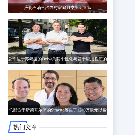
液化石油气占农村家庭月支出近10%
总部位于苏黎世的Oviva为其个性化与基于应用程序的
饮食和生活方式指导筹集了6750万欧元的C轮融资
总部位于斯德哥尔摩的Stravito筹集了1240万欧元以帮
助公司更好地了解客户行为
热门文章