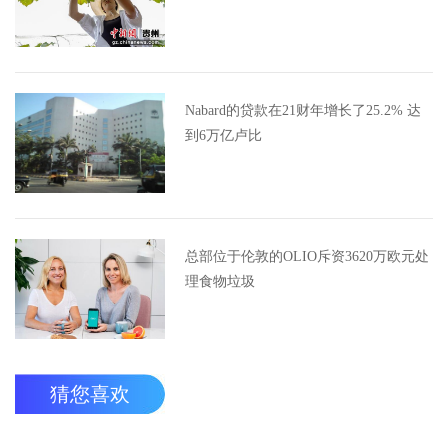
Nabard的贷款在21财年增长了25.2% 达
到6万亿卢比
总部位于伦敦的OLIO斥资3620万欧元处
理食物垃圾
猜您喜欢