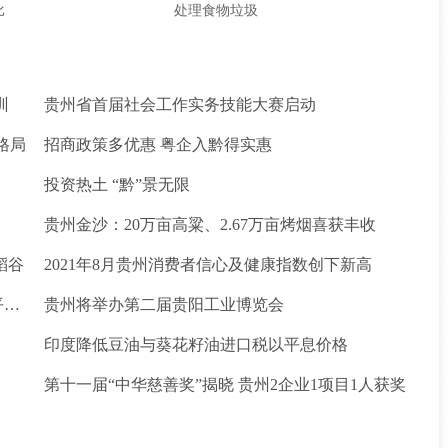
比
处理食物垃圾
训
贵州省首届社会工作实务技能大赛启动
格局
招商政策多优惠 粤企入黔得实惠
投资热土 “黔”景无限
贵州金沙：20万亩高粱、2.67万亩烤烟喜获丰收
稻谷
2021年8月贵州消费者信心及健康指数创下新高
松桃苗族自治县盘石镇“三驾马车”拉出人民群众平安幸福生活
贵州将举办第二届贵阳工业博览会
印度降低豆油与葵花籽油进口税以平息价格
第十一届“中华慈善奖”揭晓 贵州2企业1项目1人获奖