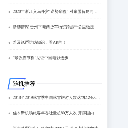
2020年浙江义乌外贸“逆势翻盘” 对东盟贸易同比增16.9%
黔穗情深 贵州平塘两货车物资跨越千公里驰援广州
普及纸币防伪知识，看AR的！
“最强春节档”见证中国电影进步
随机推荐
2018至2019冰雪季中国冰雪旅游人数达到2.24亿人次
佳木斯机场旅客年吞吐量超80万人次 开辟国内国际航线12条