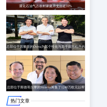
液化石油气占农村家庭月支出近10%
总部位于苏黎世的Oviva为其个性化与基于应用程序的
饮食和生活方式指导筹集了6750万欧元的C轮融资
总部位于斯德哥尔摩的Stravito筹集了1240万欧元以帮
助公司更好地了解客户行为
热门文章