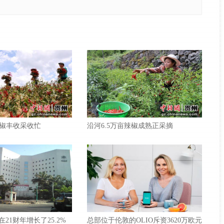
椒丰收采收忙
沿河6.5万亩辣椒成熟正采摘
款在21财年增长了25.2%
总部位于伦敦的OLIO斥资3620万欧元