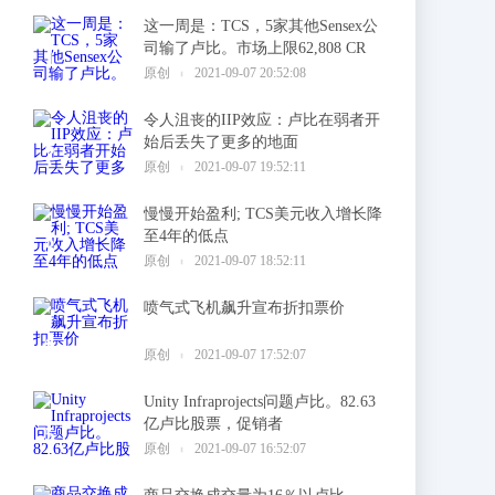
这一周是：TCS，5家其他Sensex公
司输了卢比。市场上限62,808 CR
1
原创
2021-09-07 20:52:08
令人沮丧的IIP效应：卢比在弱者开
始后丢失了更多的地面
2
原创
2021-09-07 19:52:11
慢慢开始盈利; TCS美元收入增长降
至4年的低点
3
原创
2021-09-07 18:52:11
喷气式飞机飙升宣布折扣票价
4
原创
2021-09-07 17:52:07
Unity Infraprojects问题卢比。82.63
亿卢比股票，促销者
5
原创
2021-09-07 16:52:07