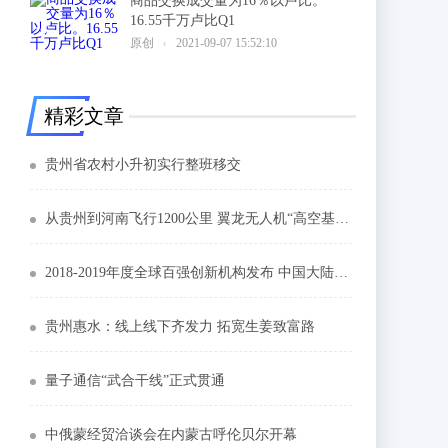
商品交换成交量为16％以卢比。
16.55千万卢比Q1
6
原创
2021-09-07 15:52:10
精彩文章
贵州省农村小升初实行整班移交
从贵州到河南飞行1200公里 翼龙无人机“高空基站”支援灾区
2018-2019年度全球百强创新机构发布 中国大陆三家上榜
贵州惠水：线上线下齐发力 拓宽生姜致富路
量子通信“武合干线”正式贯通
中俄蒙经贸洽谈会在内蒙古呼伦贝尔开幕