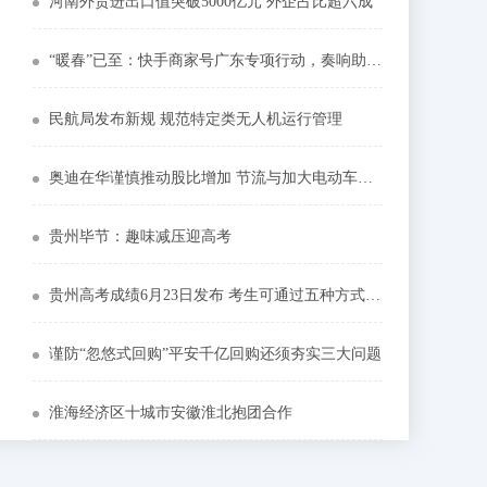
河南外贸进出口值突破5000亿元 外企占比超六成
“暖春”已至：快手商家号广东专项行动，奏响助农扶贫新“粤”章
民航局发布新规 规范特定类无人机运行管理
奥迪在华谨慎推动股比增加 节流与加大电动车投入并重
贵州毕节：趣味减压迎高考
贵州高考成绩6月23日发布 考生可通过五种方式获取成绩信息
谨防“忽悠式回购”平安千亿回购还须夯实三大问题
淮海经济区十城市安徽淮北抱团合作