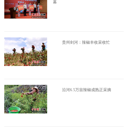
幕
贵州剑河：辣椒丰收采收忙
沿河6.5万亩辣椒成熟正采摘