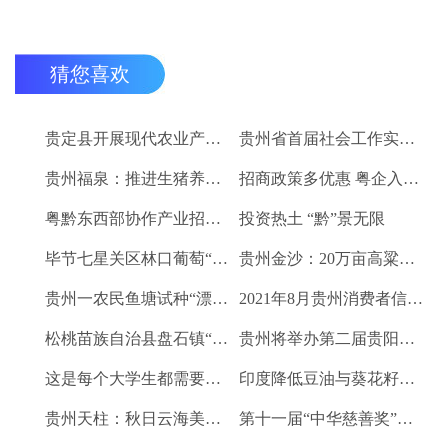
猜您喜欢
贵定县开展现代农业产业“稻+N”田间示范技术培训
贵州省首届社会工作实务技能大赛启动
贵州福泉：推进生猪养殖现代化 开创产业发展新格局
招商政策多优惠 粤企入黔得实惠
粤黔东西部协作产业招商对接会将于9月8日举行
投资热土 “黔”景无限
毕节七星关区林口葡萄“卖”进羊城
贵州金沙：20万亩高粱、2.67万亩烤烟喜获丰收
贵州一农民鱼塘试种“漂浮水稻”获成功 亩产千斤稻谷
2021年8月贵州消费者信心及健康指数创下新高
松桃苗族自治县盘石镇“三驾马车”拉出人民群众平安幸福生活
贵州将举办第二届贵阳工业博览会
这是每个大学生都需要的1个金融工具
印度降低豆油与葵花籽油进口税以平息价格
贵州天柱：秋日云海美如画
第十一届“中华慈善奖”揭晓 贵州2企业1项目1人获奖