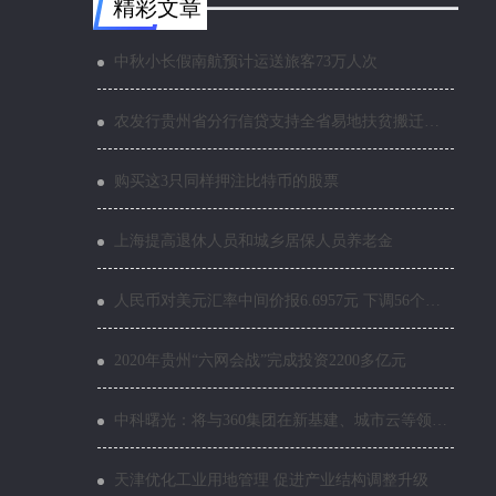
精彩文章
中秋小长假南航预计运送旅客73万人次
农发行贵州省分行信贷支持全省易地扶贫搬迁后续扶持
购买这3只同样押注比特币的股票
上海提高退休人员和城乡居保人员养老金
人民币对美元汇率中间价报6.6957元 下调56个基点
2020年贵州“六网会战”完成投资2200多亿元
中科曙光：将与360集团在新基建、城市云等领域开展合作
天津优化工业用地管理 促进产业结构调整升级