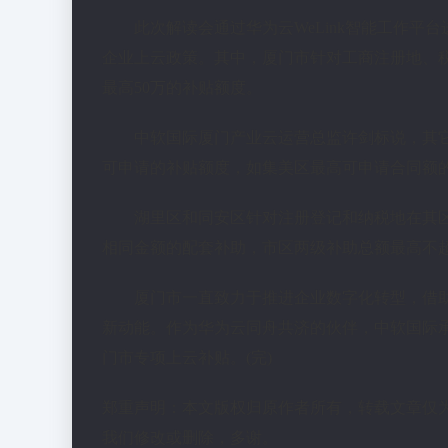
此次解读会通过华为云WeLink智能工作
企业上云政策。其中，厦门市针对工商注册地、
最高50万的补贴额度。
中软国际厦门产业云运营总监许剑标说，其
可申请的补贴额度，如集美区最高可申请合同额的
湖里区和同安区针对注册登记和纳税地在其
相同金额的配套补助，市区两级补助总额最高不超
厦门市一直致力于推进企业数字化转型，借
新动能。作为华为云同舟共济的伙伴，中软国际
门市专项上云补贴。(完)
郑重声明：本文版权归原作者所有，转载文章仅
我们修改或删除，多谢。