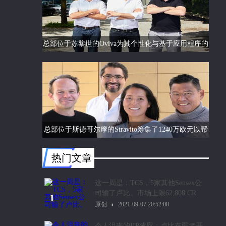
总部位于苏黎世的Oviva为其个性化与基于应用程序的
饮食和生活方式指导筹集了6750万欧元的C轮融资
总部位于斯德哥尔摩的Stravito筹集了1240万欧元以帮
助公司更好地了解客户行为
热门文章
这一周是：TCS，5家其他Sensex公
司输了卢比。市场上限62,808 CR
1
原创
2021-09-07 20:52:08
令人沮丧的IIP效应：卢比在弱者开