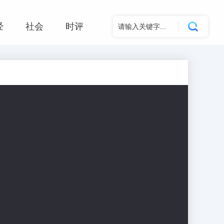
经
社会
时评