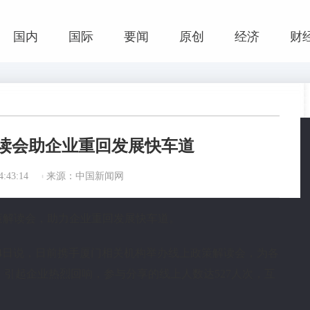
国内
国际
要闻
原创
经济
财
读会助企业重回发展快车道
:43:14
来源：中国新闻网
上政策解读会，助力企业重回发展快车道。
4日说，日前携手厦门相关机构举办线上政策解读会，为各
引起企业热烈回响，参与分享的线上人数达527人次，互