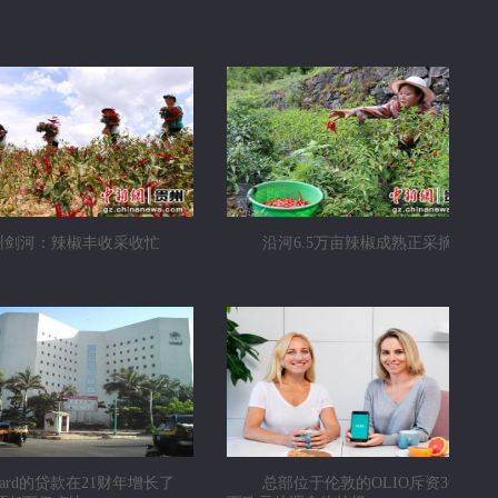
州剑河：辣椒丰收采收忙
沿河6.5万亩辣椒成熟正采摘
bard的贷款在21财年增长了
总部位于伦敦的OLIO斥资3620