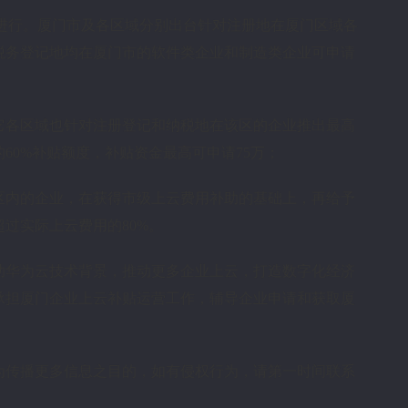
平台进行。厦门市及各区域分别出台针对注册地在厦门区域各
税务登记地均在厦门市的软件类企业和制造类企业可申请
它各区域也针对注册登记和纳税地在该区的企业推出最高
60%补贴额度，补贴资金最高可申请75万；
区内的企业，在获得市级上云费用补助的基础上，再给予
过实际上云费用的80%。
助华为云技术背景，推动更多企业上云，打造数字化经济
承担厦门企业上云补贴运营工作，辅导企业申请和获取厦
为传播更多信息之目的，如有侵权行为，请第一时间联系