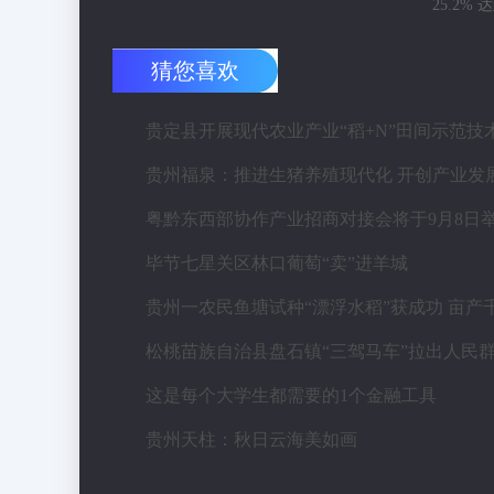
25.2%
猜您喜欢
粤黔东西部协作产业招商对接会将于9月8日
毕节七星关区林口葡萄“卖”进羊城
这是每个大学生都需要的1个金融工具
贵州天柱：秋日云海美如画