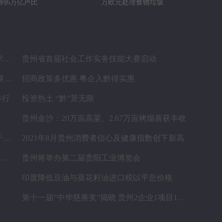
 达到6万亿卢比
万欧元处理食物垃圾
贵定县开展现代农业产业“稻+N”田间示范技术培训
贵州省首届社会工作实务技能大赛启动
贵州福泉：推进生猪养殖现代化 开创产业发展新格局
招商政策多优惠 粤企入黔得实惠
举行
投资热土 “黔”景无限
贵州金沙：20万亩高粱、2.67万亩烤烟喜获丰收
贵州一农民鱼塘试种“漂浮水稻”获成功 亩产千斤稻谷
2021年8月贵州消费者信心及健康指数创下新高
松桃苗族自治县盘石镇“三驾马车”拉出人民群众平安幸福生活
贵州将举办第二届贵阳工业博览会
印度降低豆油与葵花籽油进口税以平息价格
第十一届“中华慈善奖”揭晓 贵州2企业1项目1人获奖