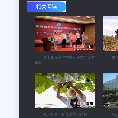
相关阅读
贵阳贵安养老护理职业技能大赛
贵
落幕
贵州黔西：葡萄成熟忙采摘
Na