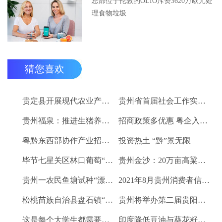
总部位于伦敦的OLIO斥资3620万欧元处
理食物垃圾
猜您喜欢
贵定县开展现代农业产业“稻+N”田间示范技术培训
贵州省首届社会工作实务技能大赛启动
贵州福泉：推进生猪养殖现代化 开创产业发展新格局
招商政策多优惠 粤企入黔得实惠
粤黔东西部协作产业招商对接会将于9月8日举行
投资热土 “黔”景无限
毕节七星关区林口葡萄“卖”进羊城
贵州金沙：20万亩高粱、2.67万亩烤烟喜获丰收
贵州一农民鱼塘试种“漂浮水稻”获成功 亩产千斤稻谷
2021年8月贵州消费者信心及健康指数创下新高
松桃苗族自治县盘石镇“三驾马车”拉出人民群众平安幸福生活
贵州将举办第二届贵阳工业博览会
这是每个大学生都需要的1个金融工具
印度降低豆油与葵花籽油进口税以平息价格