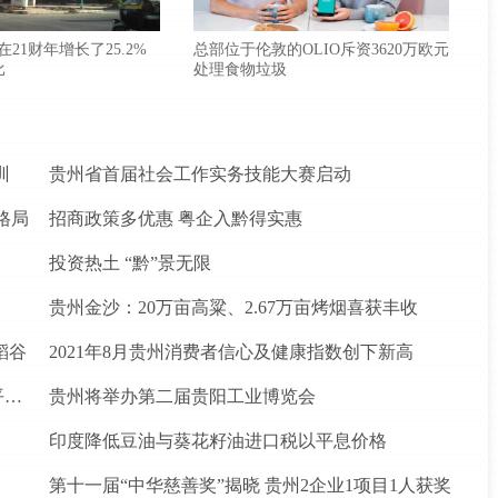
款在21财年增长了25.2%
总部位于伦敦的OLIO斥资3620万欧元
比
处理食物垃圾
训
贵州省首届社会工作实务技能大赛启动
格局
招商政策多优惠 粤企入黔得实惠
投资热土 “黔”景无限
贵州金沙：20万亩高粱、2.67万亩烤烟喜获丰收
稻谷
2021年8月贵州消费者信心及健康指数创下新高
松桃苗族自治县盘石镇“三驾马车”拉出人民群众平安幸福生活
贵州将举办第二届贵阳工业博览会
印度降低豆油与葵花籽油进口税以平息价格
第十一届“中华慈善奖”揭晓 贵州2企业1项目1人获奖