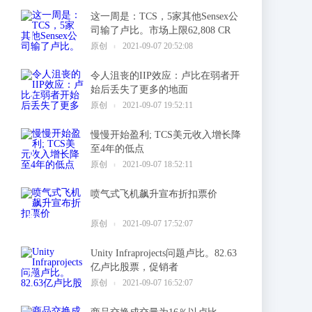
这一周是：TCS，5家其他Sensex公
司输了卢比。市场上限62,808 CR
1
原创
2021-09-07 20:52:08
令人沮丧的IIP效应：卢比在弱者开
始后丢失了更多的地面
2
原创
2021-09-07 19:52:11
慢慢开始盈利; TCS美元收入增长降
至4年的低点
3
原创
2021-09-07 18:52:11
喷气式飞机飙升宣布折扣票价
4
原创
2021-09-07 17:52:07
Unity Infraprojects问题卢比。82.63
亿卢比股票，促销者
5
原创
2021-09-07 16:52:07