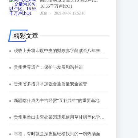
商品交换成交量为16％以卢比。
16.55千万卢比Q1
6
原创
2021-09-07 15:52:10
精彩文章
税收上升将印度中央的财政赤字削减至八年来的最低点
贵州世界遗产：保护与发展和谐并进
贵州省多措并举加强食盐质量安全监管
新疆喀什成为中吉经贸“互补共生”的重要基地
贵州重拳出击查处菜园违规使用草甘膦等化学除草剂
幸福，有时就是深夜里轻松找到的一碗热汤面