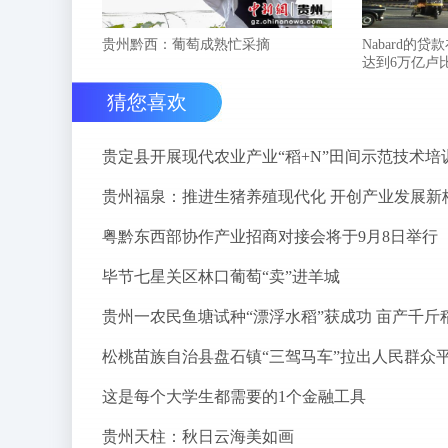
贵州黔西：葡萄成熟忙采摘
Nabard的贷
达到6万亿卢
猜您喜欢
贵定县开展现代农业产业“稻+N”田间示范技术培
贵州福泉：推进生猪养殖现代化 开创产业发展新
粤黔东西部协作产业招商对接会将于9月8日举行
毕节七星关区林口葡萄“卖”进羊城
贵州一农民鱼塘试种“漂浮水稻”获成功 亩产千斤
这是每个大学生都需要的1个金融工具
贵州天柱：秋日云海美如画