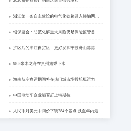
2020贵州春茶产销情况调查报告发布
浙江第一条自主建设的电气化铁路进入接触网挂网架线阶段
银保监会：防范化解重大风险仍是保险监管首要任务
扩区后的浙江自贸区：更好发挥宁波舟山港港口优势
98.8米木龙舟在贵州施秉下水
海南航空春运期间将在热门城市增投航班运力
中国电动车企业能否赶上特斯拉
人民币对美元中间价下调284个基点 跌至年内最低值