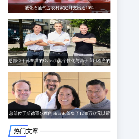
液化石油气占农村家庭月支出近10%
总部位于苏黎世的Oviva为其个性化与基于应用程序的
饮食和生活方式指导筹集了6750万欧元的C轮融资
总部位于斯德哥尔摩的Stravito筹集了1240万欧元以帮
助公司更好地了解客户行为
热门文章