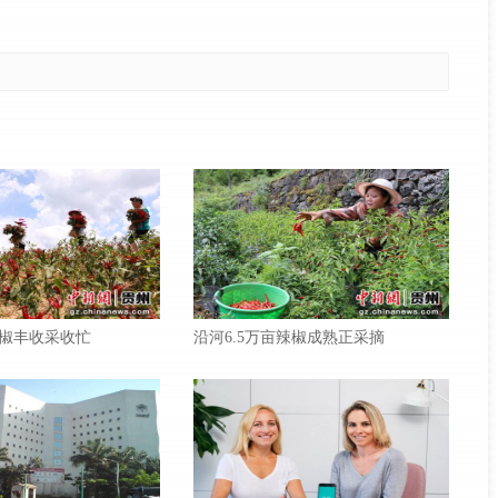
椒丰收采收忙
沿河6.5万亩辣椒成熟正采摘