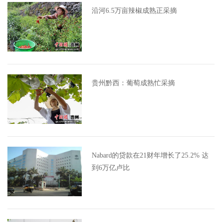
沿河6.5万亩辣椒成熟正采摘
贵州黔西：葡萄成熟忙采摘
Nabard的贷款在21财年增长了25.2% 达
到6万亿卢比