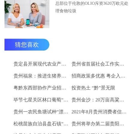
总部位于伦敦的OLIO斥资3620万欧元处
理食物垃圾
猜您喜欢
贵定县开展现代农业产业“稻+N”田间示范技术培训
贵州省首届社会工作实务技能大赛启动
贵州福泉：推进生猪养殖现代化 开创产业发展新格局
招商政策多优惠 粤企入黔得实惠
粤黔东西部协作产业招商对接会将于9月8日举行
投资热土 “黔”景无限
毕节七星关区林口葡萄“卖”进羊城
贵州金沙：20万亩高粱、2.67万亩烤烟喜获丰收
贵州一农民鱼塘试种“漂浮水稻”获成功 亩产千斤稻谷
2021年8月贵州消费者信心及健康指数创下新高
松桃苗族自治县盘石镇“三驾马车”拉出人民群众平安幸福生活
贵州将举办第二届贵阳工业博览会