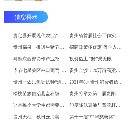
猜您喜欢
贵定县开展现代农业产业“稻+N”田间示范技术培训
贵州省首届社会工作实务技能大赛启动
贵州福泉：推进生猪养殖现代化 开创产业发展新格局
招商政策多优惠 粤企入黔得实惠
粤黔东西部协作产业招商对接会将于9月8日举行
投资热土 “黔”景无限
毕节七星关区林口葡萄“卖”进羊城
贵州金沙：20万亩高粱、2.67万亩烤烟喜获丰收
贵州一农民鱼塘试种“漂浮水稻”获成功 亩产千斤稻谷
2021年8月贵州消费者信心及健康指数创下新高
松桃苗族自治县盘石镇“三驾马车”拉出人民群众平安幸福生活
贵州将举办第二届贵阳工业博览会
这是每个大学生都需要的1个金融工具
印度降低豆油与葵花籽油进口税以平息价格
贵州天柱：秋日云海美如画
第十一届“中华慈善奖”揭晓 贵州2企业1项目1人获奖