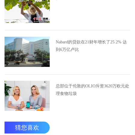
Nabard的贷款在21财年增长了25.2% 达
到6万亿卢比
总部位于伦敦的OLIO斥资3620万欧元处
理食物垃圾
猜您喜欢