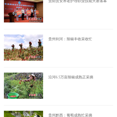
贵阳贵安养老护理职业技能大赛落幕
贵州剑河：辣椒丰收采收忙
沿河6.5万亩辣椒成熟正采摘
贵州黔西：葡萄成熟忙采摘