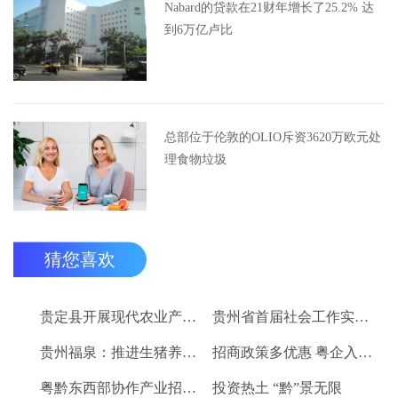
Nabard的贷款在21财年增长了25.2% 达
到6万亿卢比
总部位于伦敦的OLIO斥资3620万欧元处
理食物垃圾
猜您喜欢
贵定县开展现代农业产业“稻+N”田间示范技术培训
贵州省首届社会工作实务技能大赛启动
贵州福泉：推进生猪养殖现代化 开创产业发展新格局
招商政策多优惠 粤企入黔得实惠
粤黔东西部协作产业招商对接会将于9月8日举行
投资热土 “黔”景无限