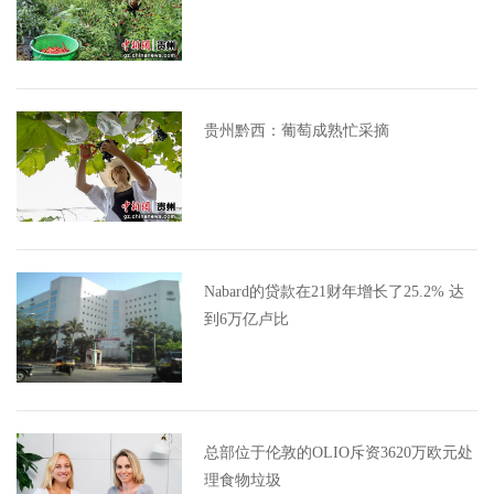
贵州黔西：葡萄成熟忙采摘
Nabard的贷款在21财年增长了25.2% 达
到6万亿卢比
总部位于伦敦的OLIO斥资3620万欧元处
理食物垃圾