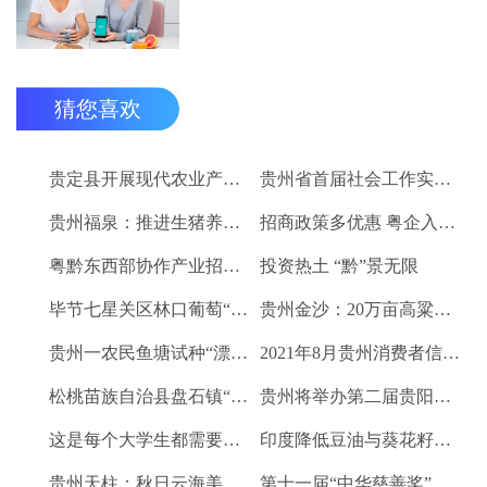
猜您喜欢
贵定县开展现代农业产业“稻+N”田间示范技术培训
贵州省首届社会工作实务技能大赛启动
贵州福泉：推进生猪养殖现代化 开创产业发展新格局
招商政策多优惠 粤企入黔得实惠
粤黔东西部协作产业招商对接会将于9月8日举行
投资热土 “黔”景无限
毕节七星关区林口葡萄“卖”进羊城
贵州金沙：20万亩高粱、2.67万亩烤烟喜获丰收
贵州一农民鱼塘试种“漂浮水稻”获成功 亩产千斤稻谷
2021年8月贵州消费者信心及健康指数创下新高
松桃苗族自治县盘石镇“三驾马车”拉出人民群众平安幸福生活
贵州将举办第二届贵阳工业博览会
这是每个大学生都需要的1个金融工具
印度降低豆油与葵花籽油进口税以平息价格
贵州天柱：秋日云海美如画
第十一届“中华慈善奖”揭晓 贵州2企业1项目1人获奖