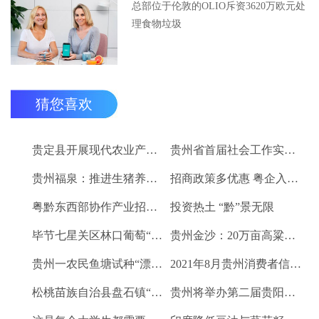
总部位于伦敦的OLIO斥资3620万欧元处
理食物垃圾
猜您喜欢
贵定县开展现代农业产业“稻+N”田间示范技术培训
贵州省首届社会工作实务技能大赛启动
贵州福泉：推进生猪养殖现代化 开创产业发展新格局
招商政策多优惠 粤企入黔得实惠
粤黔东西部协作产业招商对接会将于9月8日举行
投资热土 “黔”景无限
毕节七星关区林口葡萄“卖”进羊城
贵州金沙：20万亩高粱、2.67万亩烤烟喜获丰收
贵州一农民鱼塘试种“漂浮水稻”获成功 亩产千斤稻谷
2021年8月贵州消费者信心及健康指数创下新高
松桃苗族自治县盘石镇“三驾马车”拉出人民群众平安幸福生活
贵州将举办第二届贵阳工业博览会