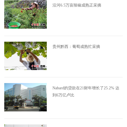
沿河6.5万亩辣椒成熟正采摘
贵州黔西：葡萄成熟忙采摘
Nabard的贷款在21财年增长了25.2% 达
到6万亿卢比