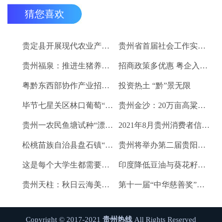
猜您喜欢
贵定县开展现代农业产业“稻+N”田间示范技术培训
贵州省首届社会工作实务技能大赛启动
贵州福泉：推进生猪养殖现代化 开创产业发展新格局
招商政策多优惠 粤企入黔得实惠
粤黔东西部协作产业招商对接会将于9月8日举行
投资热土 “黔”景无限
毕节七星关区林口葡萄“卖”进羊城
贵州金沙：20万亩高粱、2.67万亩烤烟喜获丰收
贵州一农民鱼塘试种“漂浮水稻”获成功 亩产千斤稻谷
2021年8月贵州消费者信心及健康指数创下新高
松桃苗族自治县盘石镇“三驾马车”拉出人民群众平安幸福生活
贵州将举办第二届贵阳工业博览会
这是每个大学生都需要的1个金融工具
印度降低豆油与葵花籽油进口税以平息价格
贵州天柱：秋日云海美如画
第十一届“中华慈善奖”揭晓 贵州2企业1项目1人获奖
Copyright © 2017-2021
贵州热线
All Rights Reserved