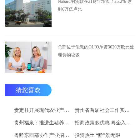
Nabard的贷款在21财年增长了25.2% 达
到6万亿卢比
总部位于伦敦的OLIO斥资3620万欧元处
理食物垃圾
猜您喜欢
贵定县开展现代农业产业“稻+N”田间示范技术培训
贵州省首届社会工作实务技能大赛启动
贵州福泉：推进生猪养殖现代化 开创产业发展新格局
招商政策多优惠 粤企入黔得实惠
粤黔东西部协作产业招商对接会将于9月8日举行
投资热土 “黔”景无限