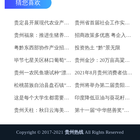
猜您喜欢
贵定县开展现代农业产业“稻+N”田间示范技术培训
贵州省首届社会工作实务技能大赛启动
贵州福泉：推进生猪养殖现代化 开创产业发展新格局
招商政策多优惠 粤企入黔得实惠
粤黔东西部协作产业招商对接会将于9月8日举行
投资热土 “黔”景无限
毕节七星关区林口葡萄“卖”进羊城
贵州金沙：20万亩高粱、2.67万亩烤烟喜获丰收
贵州一农民鱼塘试种“漂浮水稻”获成功 亩产千斤稻谷
2021年8月贵州消费者信心及健康指数创下新高
松桃苗族自治县盘石镇“三驾马车”拉出人民群众平安幸福生活
贵州将举办第二届贵阳工业博览会
这是每个大学生都需要的1个金融工具
印度降低豆油与葵花籽油进口税以平息价格
贵州天柱：秋日云海美如画
第十一届“中华慈善奖”揭晓 贵州2企业1项目1人获奖
Copyright © 2017-2021
贵州热线
All Rights Reserved