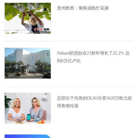
贵州黔西：葡萄成熟忙采摘
Nabard的贷款在21财年增长了25.2% 达
到6万亿卢比
总部位于伦敦的OLIO斥资3620万欧元处
理食物垃圾