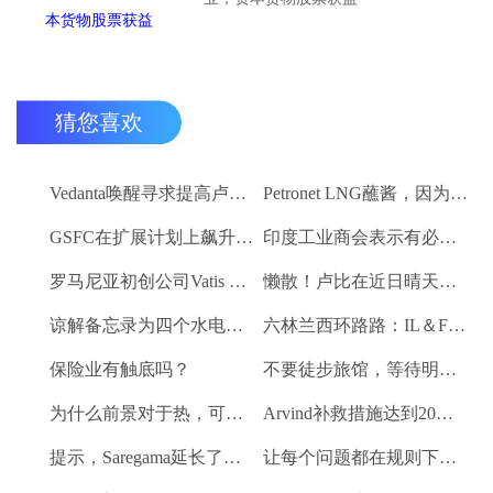
猜您喜欢
Vedanta唤醒寻求提高卢比。25-30亿卢比
Petronet LNG蘸酱，因为RBI禁令新鲜FII购买
GSFC在扩展计划上飙升2％
印度工业商会表示有必要进一步推动家庭消费和私人投资
罗马尼亚初创公司Vatis Tech为其人工智能在线语音识别平台筹集了20万欧元
懒散！卢比在近日晴天结束
谅解备忘录为四个水电项目的发展，总容量为293兆瓦
六林兰西环路路：IL＆FS运输汇编2％
保险业有触底吗？
不要徒步旅馆，等待明确的工资和价格通胀迹象，IMF告诉喂养
为什么前景对于热，可再生和石油和天然气项目稳定？
Arvind补救措施达到20％的上路
提示，Saregama延长了强大的卷
让每个问题都在规则下讨论议会：PM Modi.